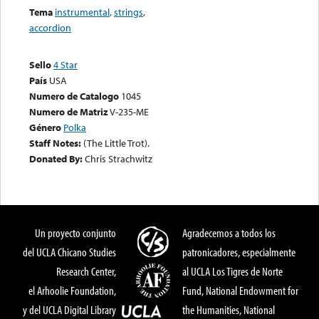
Tema
instrumental
,
strings
,
accordion
Sello
4 Star
País
USA
Numero de Catalogo
1045
Numero de Matriz
V-235-ME
Género
Polka
Staff Notes:
(The Little Trot).
Donated By:
Chris Strachwitz
Un proyecto conjunto
Agradecemos a todos los
del UCLA Chicano Studies
patronicadores, especialmente
Research Center,
al UCLA Los Tigres de Norte
el Arhoolie Foundation,
Fund, National Endowment for
y del UCLA Digital Library
the Humanities, National