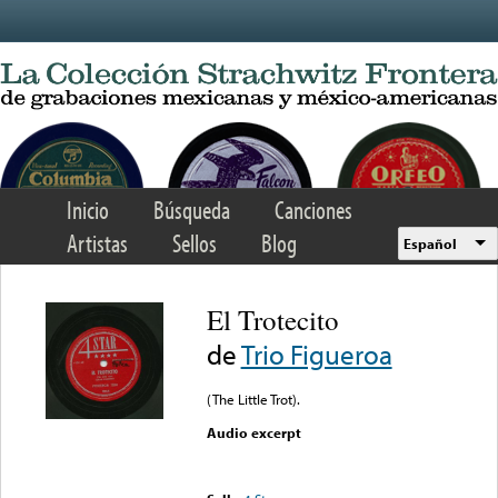
Skip to main content
Inicio
Búsqueda
Canciones
Artistas
Sellos
Blog
Español
El Trotecito
de
Trio Figueroa
(The Little Trot).
Audio excerpt
Error loading media: File
could not be played