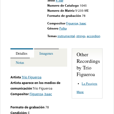
Sello
4 Star
Numero de Catalogo
1045
Numero de Matriz
V-235-ME
Formato de grabación
78
Compositor
Figueroa, Isaac
Género
Polka
Temas
instrumental
,
strings
,
accordion
Other
Detalles
Imagenes
Recordings
Notas
by Trio
Figueroa
Artista
Trio Figueroa
Artista aparece en los medios de
La Pasajera
comunicación
Trio Figueroa
More
Compositor
Figueroa, Isaac
Formato de grabación
78
Condición:
E