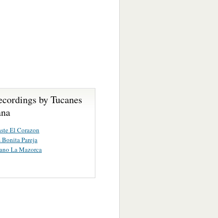
ecordings by Tucanes
ana
ste El Corazon
Bonita Pareja
rano La Mazorca