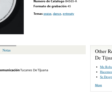
Numero de Catalogo
84565-A
Formato de grabación
45
Temas
praise
,
dance
,
entreaty
Other R
Notas
De Tiju
Me Roba
 comunicación
Tucanes De Tijuana
Hacemos 
Se Desg
More