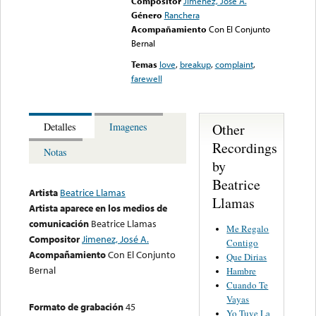
Compositor
Jimenez, José A.
Género
Ranchera
Acompañamiento
Con El Conjunto
Bernal
Temas
love
,
breakup
,
complaint
,
farewell
Other
Detalles
Imagenes
Recordings
Notas
by
Beatrice
Artista
Beatrice Llamas
Llamas
Artista aparece en los medios de
comunicación
Beatrice Llamas
Me Regalo
Compositor
Jimenez, José A.
Contigo
Acompañamiento
Con El Conjunto
Que Dirias
Bernal
Hambre
Cuando Te
Vayas
Formato de grabación
45
Yo Tuve La