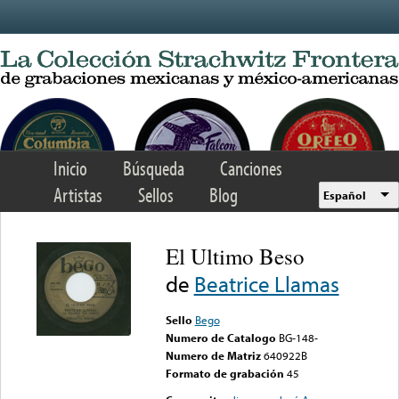
Skip to main content
Inicio
Búsqueda
Canciones
Artistas
Sellos
Blog
Español
El Ultimo Beso
de
Beatrice Llamas
Sello
Bego
Numero de Catalogo
BG-148-
Numero de Matriz
640922B
Formato de grabación
45