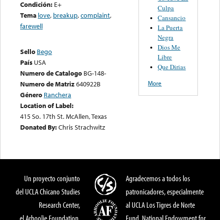
Condición:
E+
Culpa
Tema
love
,
breakup
,
complaint
,
Cansancio
farewell
La Puerta
Negra
Dios Me
Sello
Bego
Libre
País
USA
Que Dirias
Numero de Catalogo
BG-148-
More
Numero de Matriz
640922B
Género
Ranchera
Location of Label:
415 So. 17th St. McAllen, Texas
Donated By:
Chris Strachwitz
Un proyecto conjunto
Agradecemos a todos los
del UCLA Chicano Studies
patronicadores, especialmente
Research Center,
al UCLA Los Tigres de Norte
el Arhoolie Foundation,
Fund, National Endowment for