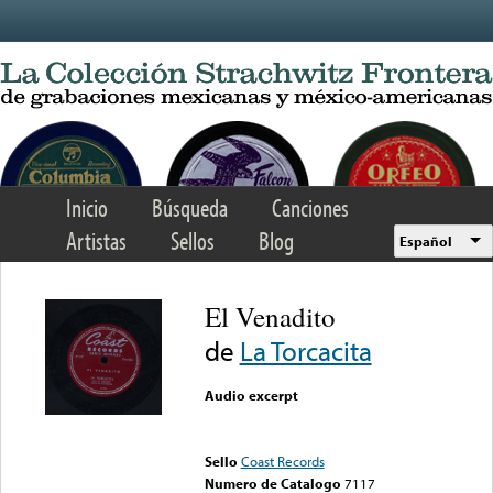
Skip to main content
Inicio
Búsqueda
Canciones
Artistas
Sellos
Blog
Español
El Venadito
de
La Torcacita
Audio excerpt
Error loading media: File
could not be played
Sello
Coast Records
Numero de Catalogo
7117