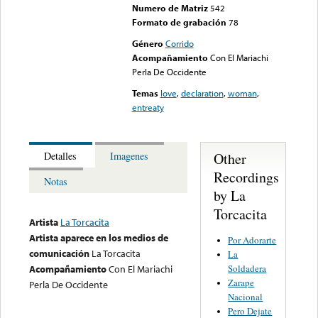
Numero de Matriz
542
Formato de grabación
78
Género
Corrido
Acompañamiento
Con El Mariachi
Perla De Occidente
Temas
love
,
declaration
,
woman
,
entreaty
Other
Detalles
Imagenes
Recordings
Notas
by La
Torcacita
Artista
La Torcacita
Artista aparece en los medios de
Por Adorarte
comunicación
La Torcacita
La
Soldadera
Acompañamiento
Con El Mariachi
Zarape
Perla De Occidente
Nacional
Pero Dejate