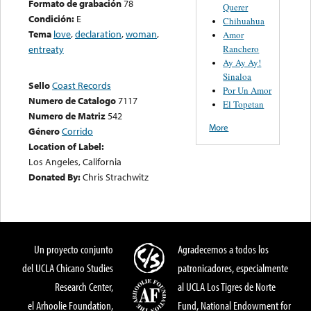
Formato de grabación
78
Querer
Condición:
E
Chihuahua
Tema
love
,
declaration
,
woman
,
Amor
Ranchero
entreaty
Ay Ay Ay!
Sinaloa
Sello
Coast Records
Por Un Amor
Numero de Catalogo
7117
El Topetan
Numero de Matriz
542
More
Género
Corrido
Location of Label:
Los Angeles, California
Donated By:
Chris Strachwitz
Un proyecto conjunto
Agradecemos a todos los
del UCLA Chicano Studies
patronicadores, especialmente
Research Center,
al UCLA Los Tigres de Norte
el Arhoolie Foundation,
Fund, National Endowment for