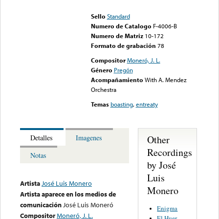
could not be played
Sello
Standard
Numero de Catalogo
F-4006-B
Numero de Matriz
10-172
Formato de grabación
78
Compositor
Moneró, J. L.
Género
Pregón
Acompañamiento
With A. Mendez
Orchestra
Temas
boasting
,
entreaty
Other
Detalles
Imagenes
Recordings
Notas
by José
Luis
Artista
José Luis Monero
Monero
Artista aparece en los medios de
comunicación
José Luis Moneró
Enigma
Compositor
Moneró, J. L.
El Huer