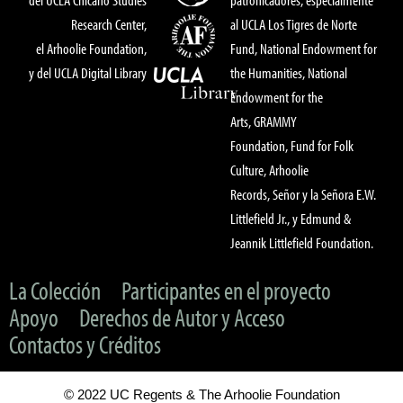
Research Center,
al UCLA Los Tigres de Norte
el Arhoolie Foundation,
Fund, National Endowment for
y del UCLA Digital Library
the Humanities, National
Endowment for the
Arts, GRAMMY
Foundation, Fund for Folk
Culture, Arhoolie
Records, Señor y la Señora E.W.
Littlefield Jr., y Edmund &
Jeannik Littlefield Foundation.
La Colección
Participantes en el proyecto
Apoyo
Derechos de Autor y Acceso
Contactos y Créditos
© 2022 UC Regents & The Arhoolie Foundation