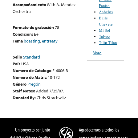
Acompañamiento
With A. Mendez
Fanito
Orchestra
Anhelos
Baile
Chevere
Formato de grabación
78
Mi Sol
Condición:
E+
Talvez
Tema
boasting
,
entreaty
Tilin Tilan
More
Sello
Standard
País
USA
Numero de Catalogo
F-4006-B
Numero de Matriz
10-172
Género
Pregón
Staff Notes:
Added 7/25/07.
Donated By:
Chris Strachwitz
Un proyecto conjunto
Agradecemos a todos los
del UCLA Chicano Studies
patronicadores, especialmente