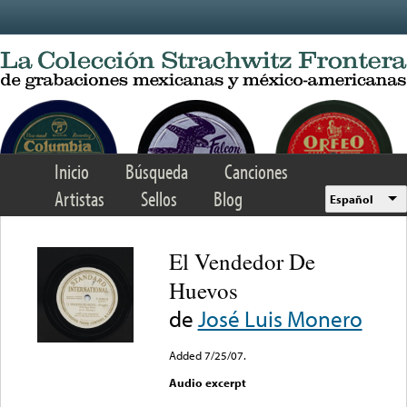
Skip to main content
Inicio
Búsqueda
Canciones
Artistas
Sellos
Blog
Español
El Vendedor De
Huevos
de
José Luis Monero
Added 7/25/07.
Audio excerpt
Error loading media: File