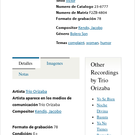
Sello
Victor
Numero de Catalogo
23-6777
Numero de Matriz
F2ZB-4804
Formato de grabación
78
Compositor
Kendis, Jacobo
Género
Bolero Son
Temas
complaint
,
woman
,
humor
Other
Detalles
Imagenes
Recordings
Notas
by Trio
Orizaba
Artista
Trio Orizaba
Artista aparece en los medios de
Yo Se Bien
comunicación
Trío Orizaba
Noche
Divina
Compositor
Kendis, Jacobo
Basura
Ya No
Formato de grabación
78
Tienes
Condición:
E+
Remedio