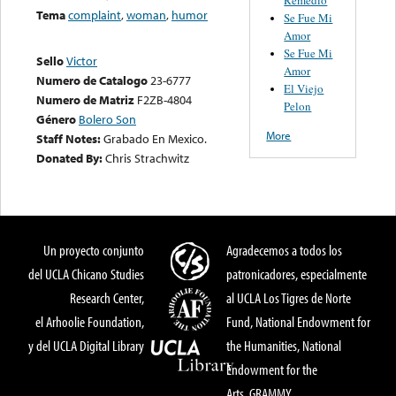
Tema
complaint
,
woman
,
humor
Se Fue Mi
Amor
Se Fue Mi
Sello
Victor
Amor
Numero de Catalogo
23-6777
El Viejo
Numero de Matriz
F2ZB-4804
Pelon
Género
Bolero Son
More
Staff Notes:
Grabado En Mexico.
Donated By:
Chris Strachwitz
Un proyecto conjunto
Agradecemos a todos los
del UCLA Chicano Studies
patronicadores, especialmente
Research Center,
al UCLA Los Tigres de Norte
el Arhoolie Foundation,
Fund, National Endowment for
y del UCLA Digital Library
the Humanities, National
Endowment for the
Arts, GRAMMY