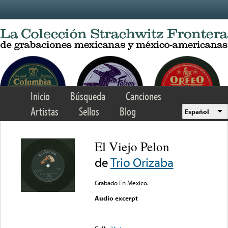
Skip to main content
Inicio
Búsqueda
Canciones
Artistas
Sellos
Blog
Español
El Viejo Pelon
de
Trio Orizaba
Grabado En Mexico.
Audio excerpt
Error loading media: File
could not be played