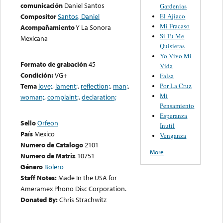
comunicación
Daniel Santos
Gardenias
El Ajiaco
Compositor
Santos, Daniel
Mi Fracaso
Acompañamiento
Y La Sonora
Si Tu Me
Mexicana
Quisieras
Yo Vivo Mi
Formato de grabación
45
Vida
Condición:
VG+
Falsa
Por La Cruz
Tema
love;
,
lament;
,
reflection;
,
man;
,
Mi
woman;
,
complaint;
,
declaration;
Pensamiento
Esperanza
Sello
Orfeon
Inutil
País
Mexico
Venganza
Numero de Catalogo
2101
More
Numero de Matriz
10751
Género
Bolero
Staff Notes:
Made In the USA for
Ameramex Phono Disc Corporation.
Donated By:
Chris Strachwitz