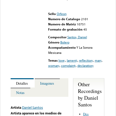
Error loading media: File
could not be played
Sello
Orfeon
Numero de Catalogo
2101
Numero de Matriz
10751
Formato de grabación
45
Compositor
Santos, Daniel
Género
Bolero
Acompañamiento
Y La Sonora
Mexicana
Temas
love;
,
lament;
,
reflection;
,
man;
,
woman;
,
complaint;
,
declaration;
Other
Detalles
Imagenes
Recordings
Notas
by Daniel
Santos
Artista
Daniel Santos
Artista aparece en los medios de
Dos