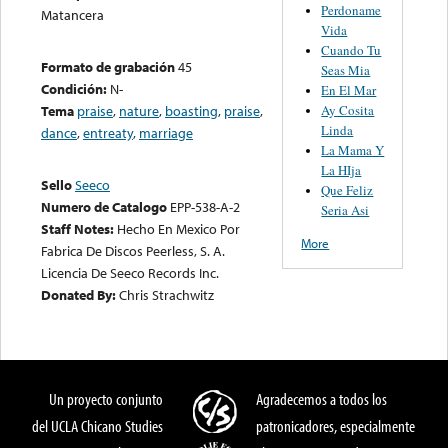
Perdoname
Matancera
Vida
Cuando Tu
Formato de grabación
45
Seas Mia
Condición:
N-
En El Mar
Ay Cosita
Tema
praise
,
nature
,
boasting
,
praise
,
Linda
dance
,
entreaty
,
marriage
La Mama Y
La HIja
Sello
Seeco
Que Feliz
Numero de Catalogo
EPP-538-A-2
Seria Asi
Staff Notes:
Hecho En Mexico Por
More
Fabrica De Discos Peerless, S. A.
Licencia De Seeco Records Inc.
Donated By:
Chris Strachwitz
Un proyecto conjunto
Agradecemos a todos los
del UCLA Chicano Studies
patronicadores, especialmente