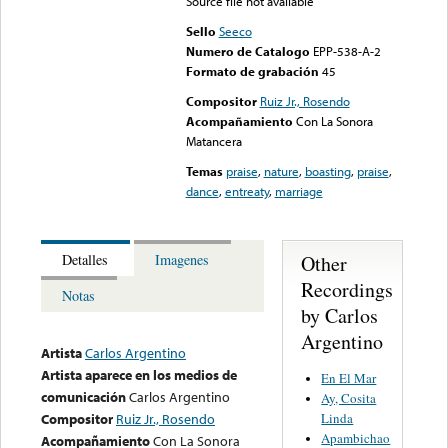
Source file not available
Sello
Seeco
Numero de Catalogo
EPP-538-A-2
Formato de grabación
45
Compositor
Ruiz Jr., Rosendo
Acompañamiento
Con La Sonora
Matancera
Temas
praise
,
nature
,
boasting
,
praise
,
dance
,
entreaty
,
marriage
Other
Detalles
Imagenes
Recordings
Notas
by Carlos
Argentino
Artista
Carlos Argentino
Artista aparece en los medios de
En El Mar
comunicación
Carlos Argentino
Ay, Cosita
Linda
Compositor
Ruiz Jr., Rosendo
Apambichao
Acompañamiento
Con La Sonora