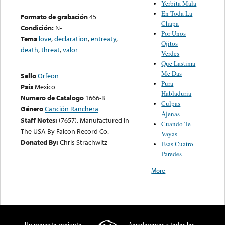
Yerbita Mala
En Toda La
Formato de grabación
45
Chapa
Condición:
N-
Por Unos
Tema
love
,
declaration
,
entreaty
,
Ojitos
death
,
threat
,
valor
Verdes
Que Lastima
Me Das
Sello
Orfeon
Pura
País
Mexico
Habladuria
Numero de Catalogo
1666-B
Culpas
Género
Canción Ranchera
Ajenas
Staff Notes:
(7657). Manufactured In
Cuando Te
The USA By Falcon Record Co.
Vayas
Donated By:
Chris Strachwitz
Esas Cuatro
Paredes
More
Un proyecto conjunto
Agradecemos a todos los