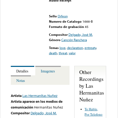
Audio excerpt
Error loading media: File
could not be played
Sello
Orfeon
Numero de Catalogo
1666-B
Formato de grabación
45
Compositor
Delgado, José M.
Género
Canción Ranchera
Temas
love
,
declaration
,
entreaty
,
death
,
threat
,
valor
Other
Detalles
Imagenes
Recordings
Notas
by Las
Hermanitas
Artista
Las Hermanitas Nuñez
Nuñez
Artista aparece en los medios de
comunicación
Hermanitas Nuñez
Te Hable,
Compositor
Delgado, José M.
Por Telefono