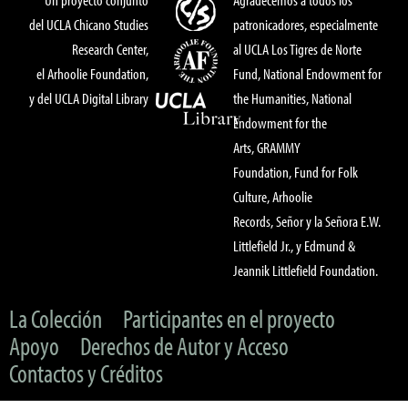
del UCLA Chicano Studies
patronicadores, especialmente
Research Center,
al UCLA Los Tigres de Norte
el Arhoolie Foundation,
Fund, National Endowment for
y del UCLA Digital Library
the Humanities, National
Endowment for the
Arts, GRAMMY
Foundation, Fund for Folk
Culture, Arhoolie
Records, Señor y la Señora E.W.
Littlefield Jr., y Edmund &
Jeannik Littlefield Foundation.
La Colección
Participantes en el proyecto
Apoyo
Derechos de Autor y Acceso
Contactos y Créditos