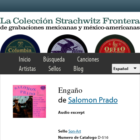
Skip to main content
Inicio
Búsqueda
Canciones
Artistas
Sellos
Blog
Español
Engaño
de
Salomon Prado
Audio excerpt
Error loading media: File
could not be played
Sello
Son-Art
Numero de Catalogo
D-516