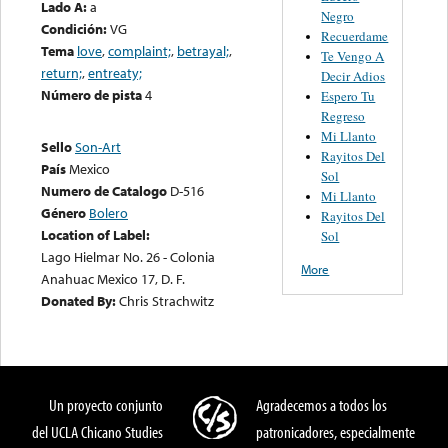
Lado A:
a
Negro
Condición:
VG
Recuerdame
Tema
love
,
complaint;
,
betrayal;
,
Te Vengo A
return;
,
entreaty;
Decir Adios
Número de pista
4
Espero Tu
Regreso
Mi Llanto
Sello
Son-Art
Rayitos Del
País
Mexico
Sol
Numero de Catalogo
D-516
Mi Llanto
Género
Bolero
Rayitos Del
Location of Label:
Sol
Lago Hielmar No. 26 - Colonia
More
Anahuac Mexico 17, D. F.
Donated By:
Chris Strachwitz
Un proyecto conjunto
Agradecemos a todos los
del UCLA Chicano Studies
patronicadores, especialmente