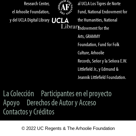
Research Center,
al UCLA Los Tigres de Norte
el Arhoolie Foundation,
Fund, National Endowment for
y del UCLA Digital Library
the Humanities, National
Endowment for the
Arts, GRAMMY
Foundation, Fund for Folk
Culture, Arhoolie
Records, Señor y la Señora E.W.
Littlefield Jr., y Edmund &
Jeannik Littlefield Foundation.
La Colección
Participantes en el proyecto
Apoyo
Derechos de Autor y Acceso
Contactos y Créditos
© 2022 UC Regents & The Arhoolie Foundation