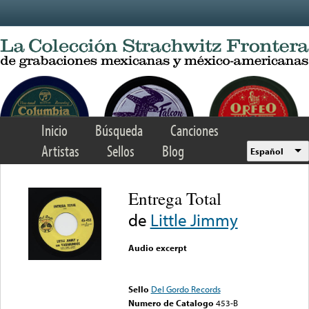
Skip to main content
Inicio
Búsqueda
Canciones
Artistas
Sellos
Blog
Español
Entrega Total
de
Little Jimmy
Audio excerpt
Error loading media: File
could not be played
Sello
Del Gordo Records
Numero de Catalogo
453-B