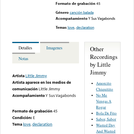
Formato de grabación
45
Género
canción balada
Acompañamiento
Y Sus Vagabonds
Temas
love
,
declaration
Other
Detalles
Imagenes
Recordings
Notas
by Little
Jimmy
Artista
Little Jimmy
Artista aparece en los medios de
Amorcito
comunicación
Little Jimmy
Chiquitito
No Me
Acompañamiento
Y Sus Vagabonds
Vengas A
Rogar
Formato de grabación
45
Bola De Frio
Condición:
E
Sabor, Sabor
Tema
love
,
declaration
Wasted Day
And Wasted