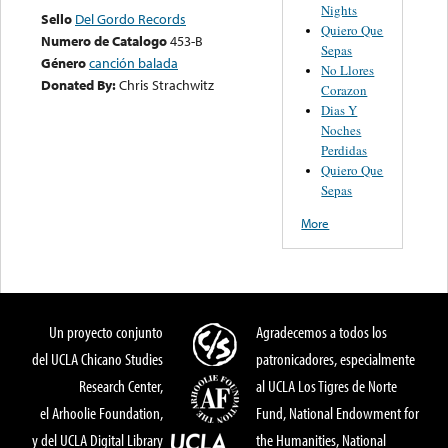
Nights
Sello
Del Gordo Records
Quiero Que
Numero de Catalogo
453-B
Sepas
Género
canción balada
No Llores
Donated By:
Chris Strachwitz
Corazon
Dias Y
Noches
Perdidas
Quiero Que
Sepas
More
Un proyecto conjunto
Agradecemos a todos los
del UCLA Chicano Studies
patronicadores, especialmente
Research Center,
al UCLA Los Tigres de Norte
el Arhoolie Foundation,
Fund, National Endowment for
y del UCLA Digital Library
the Humanities, National