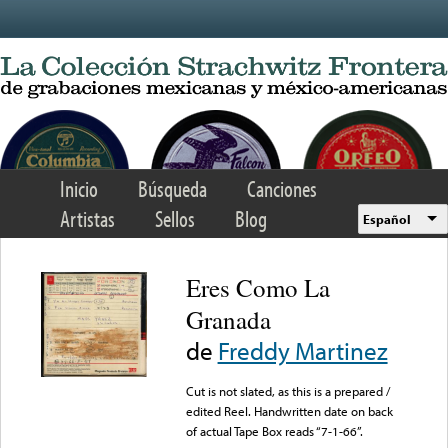
Skip to main content
Inicio
Búsqueda
Canciones
Artistas
Sellos
Blog
Español
Eres Como La
Granada
de
Freddy Martinez
Cut is not slated, as this is a prepared /
edited Reel. Handwritten date on back
of actual Tape Box reads “7-1-66”.