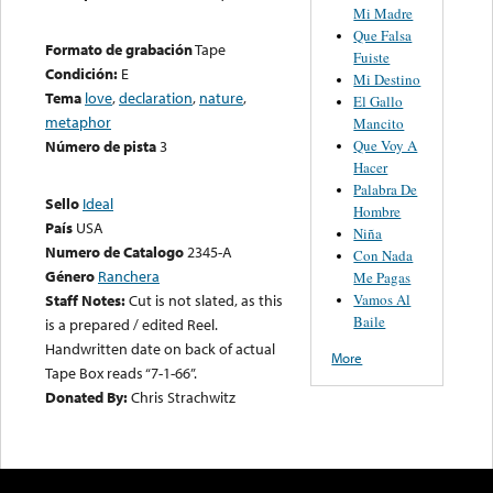
Mi Madre
Que Falsa
Formato de grabación
Tape
Fuiste
Condición:
E
Mi Destino
Tema
love
,
declaration
,
nature
,
El Gallo
metaphor
Mancito
Que Voy A
Número de pista
3
Hacer
Palabra De
Sello
Ideal
Hombre
País
USA
Niña
Numero de Catalogo
2345-A
Con Nada
Género
Ranchera
Me Pagas
Vamos Al
Staff Notes:
Cut is not slated, as this
Baile
is a prepared / edited Reel.
Handwritten date on back of actual
More
Tape Box reads “7-1-66”.
Donated By:
Chris Strachwitz