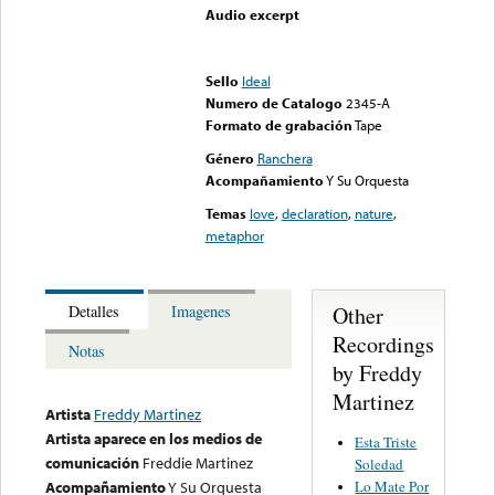
Audio excerpt
Error loading media: File
could not be played
Sello
Ideal
Numero de Catalogo
2345-A
Formato de grabación
Tape
Género
Ranchera
Acompañamiento
Y Su Orquesta
Temas
love
,
declaration
,
nature
,
metaphor
Other
Detalles
Imagenes
Recordings
Notas
by Freddy
Martinez
Artista
Freddy Martinez
Artista aparece en los medios de
Esta Triste
comunicación
Freddie Martinez
Soledad
Lo Mate Por
Acompañamiento
Y Su Orquesta