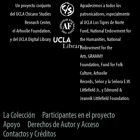
Un proyecto conjunto
Agradecemos a todos los
del UCLA Chicano Studies
patronicadores, especialmente
Research Center,
al UCLA Los Tigres de Norte
el Arhoolie Foundation,
Fund, National Endowment for
y del UCLA Digital Library
the Humanities, National
Endowment for the
Arts, GRAMMY
Foundation, Fund for Folk
Culture, Arhoolie
Records, Señor y la Señora E.W.
Littlefield Jr., y Edmund &
Jeannik Littlefield Foundation.
La Colección
Participantes en el proyecto
Apoyo
Derechos de Autor y Acceso
Contactos y Créditos