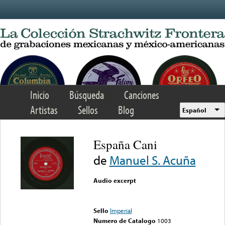
Skip to main content
Inicio
Búsqueda
Canciones
Artistas
Sellos
Blog
Español
España Cani
de
Manuel S. Acuña
Audio excerpt
Error loading media: File
could not be played
Sello
Imperial
Numero de Catalogo
1003