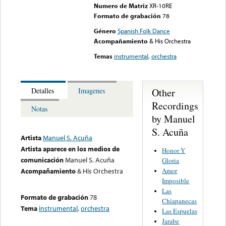
Numero de Matriz
XR-10RE
Formato de grabación
78
Género
Spanish Folk Dance
Acompañamiento
& His Orchestra
Temas
instrumental
,
orchestra
Other
Detalles
Imagenes
Recordings
Notas
by Manuel
S. Acuña
Artista
Manuel S. Acuña
Artista aparece en los medios de
Honor Y
comunicación
Manuel S. Acuña
Gloria
Amor
Acompañamiento
& His Orchestra
Imposible
Las
Formato de grabación
78
Chiapanecas
Tema
instrumental
,
orchestra
Las Espuelas
Jarabe