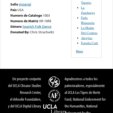
Tapatío
Sello
Imperial
La
País
USA
Zandunga
Numero de Catalogo
1003
Fado
Numero de Matriz
XR-10RE
Blanquita
Género
Spanish Folk Dance
La Madre
Donated By:
Chris Strachwitz
Del Cordero
Alegrías
España Cañi
More
Un proyecto conjunto
Agradecemos a todos los
del UCLA Chicano Studies
patronicadores, especialmente
Research Center,
al UCLA Los Tigres de Norte
el Arhoolie Foundation,
Fund, National Endowment for
y del UCLA Digital Library
the Humanities, National
Endowment for the