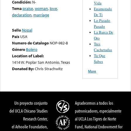
Condición:
N-
Vida
Tema
praise
,
woman
,
love
,
Enamorado
De Ti
declaration
,
marriage
Lo Pasado
Pasado
Sello
Nopal
La Barca De
País
USA
Oro
Numero de Catalogo
NOP-982-B
Tres
Género
Bolero
Cachetadas
Tu Que
Location of Label:
Sabes
1414 W. Poplar San Antonio, Texas
Donated By:
Chris Strachwitz
More
Un proyecto conjunto
Agradecemos a todos los
del UCLA Chicano Studies
patronicadores, especialmente
Research Center,
al UCLA Los Tigres de Norte
el Arhoolie Foundation,
Fund, National Endowment for