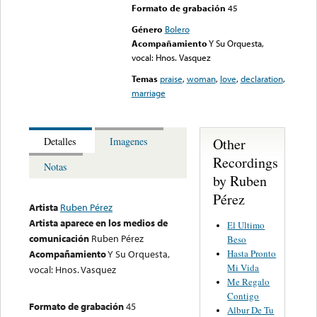
Formato de grabación
45
Género
Bolero
Acompañamiento
Y Su Orquesta,
vocal: Hnos. Vasquez
Temas
praise
,
woman
,
love
,
declaration
,
marriage
Other
Detalles
Imagenes
Recordings
Notas
by Ruben
Pérez
Artista
Ruben Pérez
Artista aparece en los medios de
El Ultimo
comunicación
Ruben Pérez
Beso
Hasta Pronto
Acompañamiento
Y Su Orquesta,
Mi Vida
vocal: Hnos. Vasquez
Me Regalo
Contigo
Formato de grabación
45
Albur De Tu