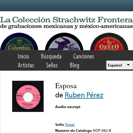
Skip to main content
Inicio
Búsqueda
Canciones
Artistas
Sellos
Blog
Español
Esposa
de
Ruben Pérez
Audio excerpt
Error loading media: File
could not be played
Sello
Nopal
Numero de Catalogo
NOP-982-B