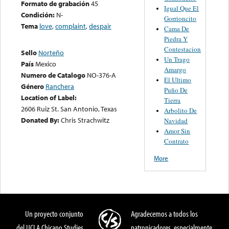
Formato de grabación
45
Igual Que El
Condición:
N-
Gorrioncito
Tema
love
,
complaint
,
despair
Cama De
Piedra Y
Contestacion
Sello
Norteño
Un Trago
País
Mexico
Amargo
Numero de Catalogo
NO-376-A
El Ultimo
Género
Ranchera
Puño De
Location of Label:
Tierra
2606 Ruiz St. San Antonio, Texas
Arbolito De
Donated By:
Chris Strachwitz
Navidad
Amor Sin
Contrato
More
Un proyecto conjunto
Agradecemos a todos los
del UCLA Chicano Studies
patronicadores, especialmente