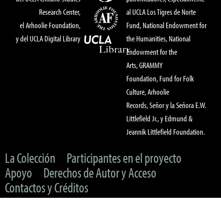
Research Center,
al UCLA Los Tigres de Norte
el Arhoolie Foundation,
Fund, National Endowment for
y del UCLA Digital Library
the Humanities, National
Endowment for the
Arts, GRAMMY
Foundation, Fund for Folk
Culture, Arhoolie
Records, Señor y la Señora E.W.
Littlefield Jr., y Edmund &
Jeannik Littlefield Foundation.
La Colección
Participantes en el proyecto
Apoyo
Derechos de Autor y Acceso
Contactos y Créditos
© 2022 UC Regents & The Arhoolie Foundation