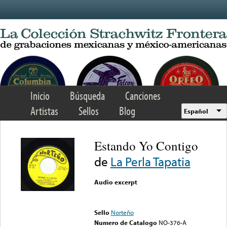
Skip to main content
Inicio
Búsqueda
Canciones
Artistas
Sellos
Blog
Español
Estando Yo Contigo
de
La Perla Tapatia
Audio excerpt
Error loading media: File
could not be played
Sello
Norteño
Numero de Catalogo
NO-376-A