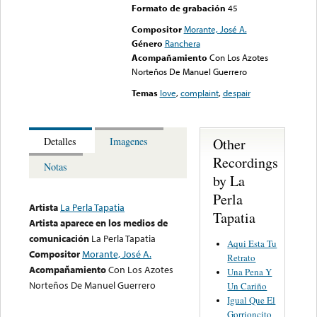
Formato de grabación
45
Compositor
Morante, José A.
Género
Ranchera
Acompañamiento
Con Los Azotes
Norteños De Manuel Guerrero
Temas
love
,
complaint
,
despair
Other
Detalles
Imagenes
Recordings
Notas
by La
Perla
Artista
La Perla Tapatia
Tapatia
Artista aparece en los medios de
comunicación
La Perla Tapatia
Aqui Esta Tu
Compositor
Morante, José A.
Retrato
Acompañamiento
Con Los Azotes
Una Pena Y
Norteños De Manuel Guerrero
Un Cariño
Igual Que El
Gorrioncito