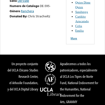
Sello
Del Valle
Quien Dime
Numero de Catalogo
DE-595-
Quien
Género
Ranchera
Sandunga
Donated By:
Chris Strachwitz
Cariñito
Azucarado
Celia
Emilia
More
Un proyecto conjunto
Agradecemos a todos los
del UCLA Chicano Studies
patronicadores, especialmente
Research Center,
al UCLA Los Tigres de Norte
el Arhoolie Foundation,
Fund, National Endowment for
y del UCLA Digital Library
the Humanities, National
Endowment for the
Arts, GRAMMY