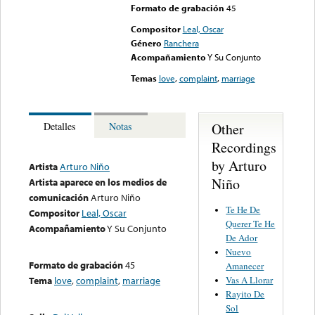
Formato de grabación
45
Compositor
Leal, Oscar
Género
Ranchera
Acompañamiento
Y Su Conjunto
Temas
love
,
complaint
,
marriage
Other
Detalles
Notas
Recordings
by Arturo
Artista
Arturo Niño
Niño
Artista aparece en los medios de
comunicación
Arturo Niño
Te He De
Compositor
Leal, Oscar
Querer Te He
Acompañamiento
Y Su Conjunto
De Ador
Nuevo
Formato de grabación
45
Amanecer
Vas A Llorar
Tema
love
,
complaint
,
marriage
Rayito De
Sol