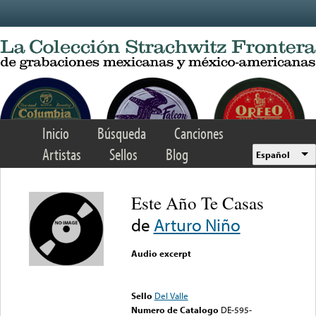
Skip to main content
Inicio
Búsqueda
Canciones
Artistas
Sellos
Blog
Español
Este Año Te Casas
de
Arturo Niño
Audio excerpt
Error loading media: File
could not be played
Sello
Del Valle
Numero de Catalogo
DE-595-