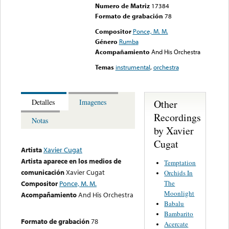
Numero de Matriz
17384
Formato de grabación
78
Compositor
Ponce, M. M.
Género
Rumba
Acompañamiento
And His Orchestra
Temas
instrumental
,
orchestra
Other
Detalles
Imagenes
Recordings
Notas
by Xavier
Cugat
Artista
Xavier Cugat
Artista aparece en los medios de
Temptation
comunicación
Xavier Cugat
Orchids In
The
Compositor
Ponce, M. M.
Moonlight
Acompañamiento
And His Orchestra
Babalu
Bambarito
Formato de grabación
78
Acercate