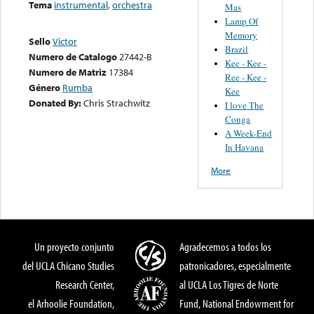
Tema
instrumental
,
orchestra
Mas
Lamp Of
Memory
Sello
Victor
Brazil
Numero de Catalogo
27442-B
Kee - Kee -
Numero de Matriz
17384
Ree - Kee -
Género
Rumba
Kee
Donated By:
Chris Strachwitz
I love The
Conga
A Week-End
In Havana
More
Un proyecto conjunto
Agradecemos a todos los
del UCLA Chicano Studies
patronicadores, especialmente
Research Center,
al UCLA Los Tigres de Norte
el Arhoolie Foundation,
Fund, National Endowment for