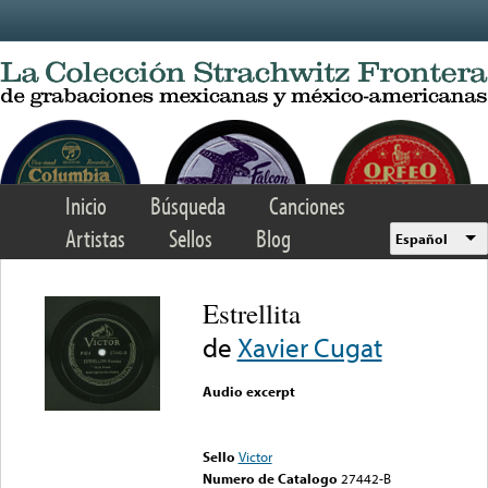
Skip to main content
Inicio
Búsqueda
Canciones
Artistas
Sellos
Blog
Español
Estrellita
de
Xavier Cugat
Audio excerpt
Error loading media: File
could not be played
Sello
Victor
Numero de Catalogo
27442-B