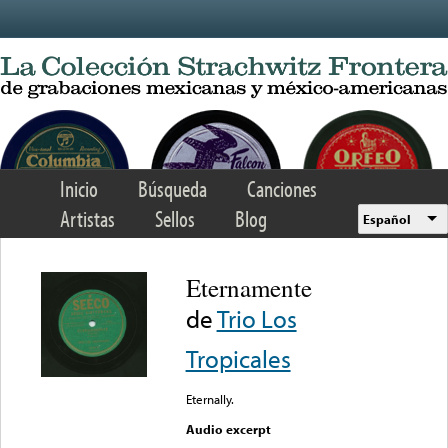
Skip to main content
Inicio
Búsqueda
Canciones
Artistas
Sellos
Blog
Español
Eternamente
de
Trio Los
Tropicales
Eternally.
Audio excerpt