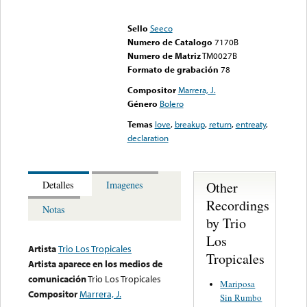
Error loading media: File
could not be played
Sello
Seeco
Numero de Catalogo
7170B
Numero de Matriz
TM0027B
Formato de grabación
78
Compositor
Marrera, J.
Género
Bolero
Temas
love
,
breakup
,
return
,
entreaty
,
declaration
Other
Detalles
Imagenes
Recordings
Notas
by Trio
Los
Artista
Trio Los Tropicales
Tropicales
Artista aparece en los medios de
comunicación
Trio Los Tropicales
Mariposa
Compositor
Marrera, J.
Sin Rumbo