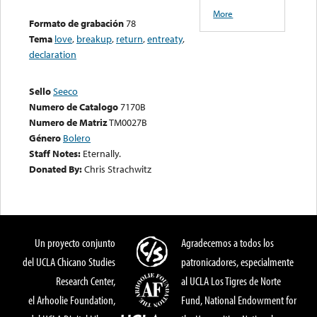
More
Formato de grabación
78
Tema
love
,
breakup
,
return
,
entreaty
,
declaration
Sello
Seeco
Numero de Catalogo
7170B
Numero de Matriz
TM0027B
Género
Bolero
Staff Notes:
Eternally.
Donated By:
Chris Strachwitz
Un proyecto conjunto
Agradecemos a todos los
del UCLA Chicano Studies
patronicadores, especialmente
Research Center,
al UCLA Los Tigres de Norte
el Arhoolie Foundation,
Fund, National Endowment for