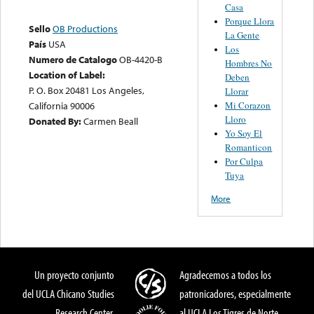
Casa
Porque Llora
Sello
OB Productions
La Gente
País
USA
Los
Numero de Catalogo
OB-4420-B
Hombres No
Location of Label:
Deben
P. O. Box 20481 Los Angeles,
Llorar
Mi Corazon
California 90006
Lloro
Donated By:
Carmen Beall
Yo Soy El
Romanticon
Por Culpa
Tuya
More
Un proyecto conjunto
Agradecemos a todos los
del UCLA Chicano Studies
patronicadores, especialmente
Research Center,
al UCLA Los Tigres de Norte