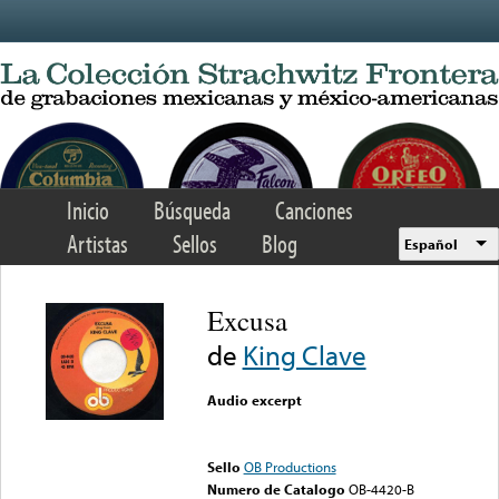
Skip to main content
Inicio
Búsqueda
Canciones
Artistas
Sellos
Blog
Español
Excusa
de
King Clave
Audio excerpt
Error loading media: File
could not be played
Sello
OB Productions
Numero de Catalogo
OB-4420-B