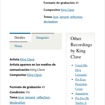
Formato de grabación
45
Compositor
King Clave
Temas
love
,
lament
,
reflection
,
declaration
Other
Detalles
Imagenes
Recordings
Notas
by King
Clave
Artista
King Clave
Artista aparece en los medios de
Usted Me
comunicación
King Clave
Deja
Llorando
Compositor
King Clave
Por Esas
Pequeñas
Formato de grabación
45
Cosas
Condición:
VG
Amandote
Tema
love
,
lament
,
reflection
,
Por Eso He
declaration
Vuelto A