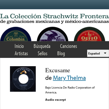
Skip to main content
Inicio
Búsqueda
Canciones
Artistas
Sellos
Blog
Español
Excusame
de
Mary Thelma
Bajo Licencia De Radio Corporation of
America.
Audio excerpt
Error loading media: File
could not be played