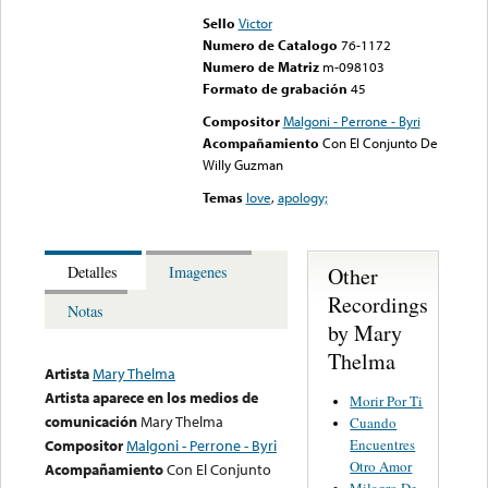
Sello
Victor
Numero de Catalogo
76-1172
Numero de Matriz
m-098103
Formato de grabación
45
Compositor
Malgoni - Perrone - Byri
Acompañamiento
Con El Conjunto De
Willy Guzman
Temas
love
,
apology;
Other
Detalles
Imagenes
Recordings
Notas
by Mary
Thelma
Artista
Mary Thelma
Artista aparece en los medios de
Morir Por Ti
comunicación
Mary Thelma
Cuando
Encuentres
Compositor
Malgoni - Perrone - Byri
Otro Amor
Acompañamiento
Con El Conjunto
Milagro De