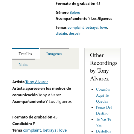
Formato de grabación
45
Género
Bolero
Acompañamiento
Y Los Jilgueros
Temas
complaint
,
betrayal
,
love
,
disdain
,
despair
Other
Detalles
Imagenes
Recordings
Notas
by Tony
Alvarez
Artista
Tony Alvarez
Artista aparece en los medios de
Corazón
comunicación
Tony Alvarez
Aquí Te
Quedas
Acompañamiento
Y Los Jilgueros
Penas Del
Destino
Formato de grabación
45
Te Vas Te
Condición:
E
Vas
Tema
complaint
,
betrayal
,
love
,
Destellos