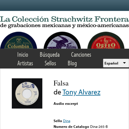
Skip to main content
Inicio
Búsqueda
Canciones
Artistas
Sellos
Blog
Español
Falsa
de
Tony Alvarez
Audio excerpt
Error loading media: File
could not be played
Sello
Dina
Numero de Catalogo
Dina-265-B