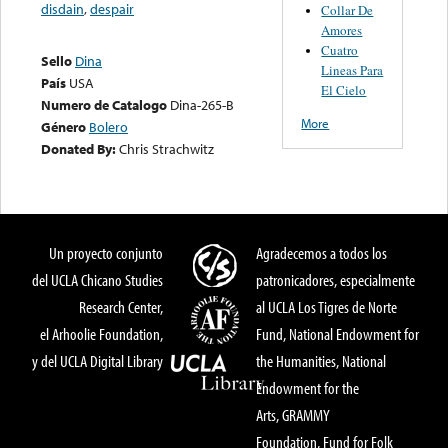
disdain
,
despair
Collar De
Amores
Cuatro
Sello
Dina
Lineas Para
País
USA
El Cielo
Numero de Catalogo
Dina-265-B
More
Género
Bolero
Donated By:
Chris Strachwitz
Un proyecto conjunto
Agradecemos a todos los
del UCLA Chicano Studies
patronicadores, especialmente
Research Center,
al UCLA Los Tigres de Norte
el Arhoolie Foundation,
Fund, National Endowment for
y del UCLA Digital Library
the Humanities, National
Endowment for the
Arts, GRAMMY
Foundation, Fund for Folk