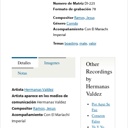
Numero de Matriz
DI-225
Formato de grabación
78
Compositor
Ramos, Jesus
Género
Corrido
Acompañamiento
Con El Mariachi
Imperial
Temas
boasting
,
male
,
valor
Other
Detalles
Imagenes
Recordings
Notas
by
Hermanas
Artista
Hermanas Valdez
Valdez
Artista aparece en los medios de
comunicación
Hermanas Valdez
Por Aqui Se
Compositor
Ramos, Jesus
Fue
Acompañamiento
Con El Mariachi
Corazon
Imperial
Falso
Tú Y Yo