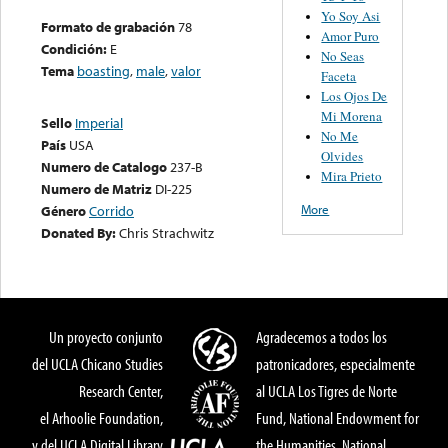
Yo Soy Asi
Formato de grabación
78
Amor Puro
Condición:
E
No Seas
Tema
boasting
,
male
,
valor
Faceta
Los Ojos De
Mi Morena
Sello
Imperial
No Me
País
USA
Olvides
Numero de Catalogo
237-B
Mira Prieto
Numero de Matriz
DI-225
More
Género
Corrido
Donated By:
Chris Strachwitz
Un proyecto conjunto
Agradecemos a todos los
del UCLA Chicano Studies
patronicadores, especialmente
Research Center,
al UCLA Los Tigres de Norte
el Arhoolie Foundation,
Fund, National Endowment for
y del UCLA Digital Library
the Humanities, National