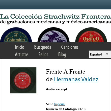
Skip to main content
Inicio
Búsqueda
Canciones
Artistas
Sellos
Blog
Español
Frente A Frente
de
Hermanas Valdez
Audio excerpt
Error loading media: File
could not be played
Sello
Imperial
Numero de Catalogo
237-B