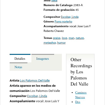
Sello
Ideal
Numero de Catalogo
2383-A
Formato de grabación
45
Compositor
Escobar, Linda
Género
Porro norteño
Acompañamiento
vocal: Jose Luis Y
Roberto Chavez
Temas
praise
,
love
,
man
,
nature
,
metaphor
,
humor
Other
Detalles
Imagenes
Recordings
Notas
by Los
Palomos
Artista
Los Palomos Del Valle
Del Valle
Artista aparece en los medios de
comunicación
Los Palomos Del Valle
Caminos
Compositor
Escobar, Linda
Nuevos
Acompañamiento
vocal: Jose Luis Y
Dos