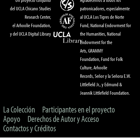
del UCLA Chicano Studies
patronicadores, especialmente
Research Center,
al UCLA Los Tigres de Norte
el Arhoolie Foundation,
Fund, National Endowment for
y del UCLA Digital Library
the Humanities, National
Endowment for the
Arts, GRAMMY
Foundation, Fund for Folk
Culture, Arhoolie
Records, Señor y la Señora E.W.
Littlefield Jr., y Edmund &
Jeannik Littlefield Foundation.
La Colección
Participantes en el proyecto
Apoyo
Derechos de Autor y Acceso
Contactos y Créditos