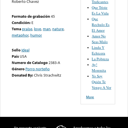
Roberto Chavez
Traficantes
Que Triste
Es La Vida
Formato de grabación
45
Que
Condición:
E
Rechulo Es
Tema
praise
,
love
,
man
,
nature
,
El Amor
metaphor
,
humor
Amor No
Seas Malo
Linda Y
Sello
Ideal
Echicera
País
USA
La Pobreza
Numero de Catalogo
2383-A
Ay!
Género
Porro norteño
Morenita
Donated By:
Chris Strachwitz
Yo Soy
Quién Te
Vengo A Ver
More
Un proyecto conjunto
Agradecemos a todos los