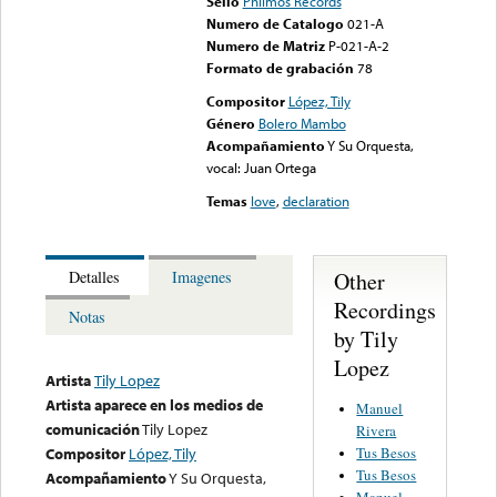
Sello
Philmos Records
Numero de Catalogo
021-A
Numero de Matriz
P-021-A-2
Formato de grabación
78
Compositor
López, Tily
Género
Bolero Mambo
Acompañamiento
Y Su Orquesta,
vocal: Juan Ortega
Temas
love
,
declaration
Other
Detalles
Imagenes
Recordings
Notas
by Tily
Lopez
Artista
Tily Lopez
Artista aparece en los medios de
Manuel
comunicación
Tily Lopez
Rivera
Tus Besos
Compositor
López, Tily
Tus Besos
Acompañamiento
Y Su Orquesta,
Manuel