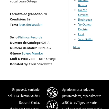
vocal: Juan Ortega
Rivera
No Me
Formato de grabación
78
Olvides
Condición:
E+
Rodriguez
Yo Quiero
Tema
love
,
declaration
Decirte
Lani
Sello
Philmos Records
Vale Grillo
Numero de Catalogo
021-A
More
Numero de Matriz
P-021-A-2
Género
Bolero Mambo
Staff Notes:
Vocal - Juan Ortega
Donated By:
Chris Strachwitz
Un proyecto conjunto
Agradecemos a todos los
del UCLA Chicano Studies
patronicadores, especialmente
Research Center,
al UCLA Los Tigres de Norte
el Arhoolie Foundation,
Fund, National Endowment for