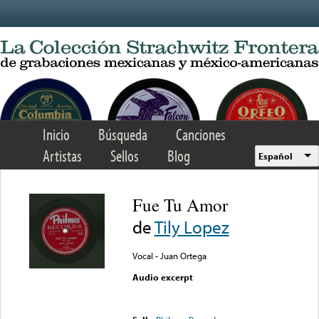
Skip to main content
Inicio
Búsqueda
Canciones
Artistas
Sellos
Blog
Español
Fue Tu Amor
de
Tily Lopez
Vocal - Juan Ortega
Audio excerpt
Error loading media: File
could not be played