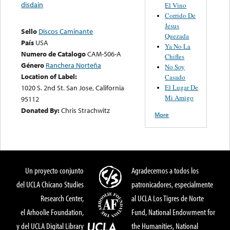
disdain
El Vino
Corrido De
Jesus
Sello
Discos Caminante
Quezada
País
USA
Ya No La
Numero de Catalogo
CAM-506-A
Chifles
Género
Ranchera Norteña
No Soy
Location of Label:
Casado
El Lugar De
1020 S. 2nd St. San Jose, California
Mi Amigo
95112
Donated By:
Chris Strachwitz
More
Un proyecto conjunto
Agradecemos a todos los
del UCLA Chicano Studies
patronicadores, especialmente
Research Center,
al UCLA Los Tigres de Norte
el Arhoolie Foundation,
Fund, National Endowment for
y del UCLA Digital Library
the Humanities, National