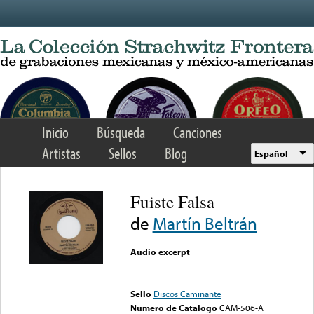
Skip to main content
Inicio
Búsqueda
Canciones
Artistas
Sellos
Blog
Español
Fuiste Falsa
de
Martín Beltrán
Audio excerpt
Error loading media: File
could not be played
Sello
Discos Caminante
Numero de Catalogo
CAM-506-A