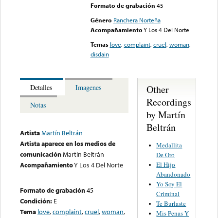
Formato de grabación
45
Género
Ranchera Norteña
Acompañamiento
Y Los 4 Del Norte
Temas
love
,
complaint
,
cruel
,
woman
,
disdain
Other
Detalles
Imagenes
Recordings
Notas
by Martín
Beltrán
Artista
Martín Beltrán
Artista aparece en los medios de
Medallita
comunicación
Martín Beltrán
De Oro
El Hijo
Acompañamiento
Y Los 4 Del Norte
Abandonado
Yo Soy El
Formato de grabación
45
Criminal
Condición:
E
Te Burlaste
Tema
love
,
complaint
,
cruel
,
woman
,
Mis Penas Y