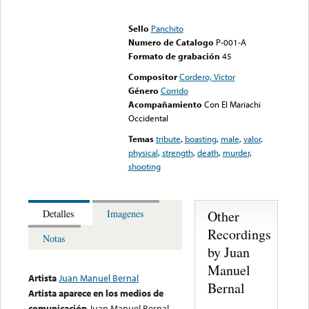
Error loading media: File
could not be played
Sello
Panchito
Numero de Catalogo
P-001-A
Formato de grabación
45
Compositor
Cordero, Victor
Género
Corrido
Acompañamiento
Con El Mariachi
Occidental
Temas
tribute
,
boasting
,
male
,
valor
,
physical
,
strength
,
death
,
murder
,
shooting
Other
Detalles
Imagenes
Recordings
Notas
by Juan
Manuel
Artista
Juan Manuel Bernal
Bernal
Artista aparece en los medios de
comunicación
Juan Manuel Bernal