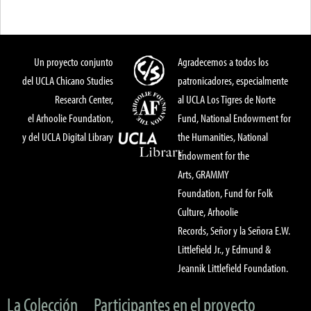
Un proyecto conjunto
Agradecemos a todos los
del UCLA Chicano Studies
patronicadores, especialmente
Research Center,
al UCLA Los Tigres de Norte
el Arhoolie Foundation,
Fund, National Endowment for
y del UCLA Digital Library
the Humanities, National
Endowment for the
Arts, GRAMMY
Foundation, Fund for Folk
Culture, Arhoolie
Records, Señor y la Señora E.W.
Littlefield Jr., y Edmund &
Jeannik Littlefield Foundation.
La Colección
Participantes en el proyecto