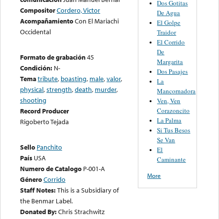
Dos Gotitas
Compositor
Cordero, Victor
De Agua
Acompañamiento
Con El Mariachi
El Golpe
Occidental
Traidor
El Corrido
De
Formato de grabación
45
Margarita
Condición:
N-
Dos Pasajes
Tema
tribute
,
boasting
,
male
,
valor
,
La
physical
,
strength
,
death
,
murder
,
Mancornadora
shooting
Ven, Ven
Corazoncito
Record Producer
La Palma
Rigoberto Tejada
Si Tus Besos
Se Van
Sello
Panchito
El
País
USA
Caminante
Numero de Catalogo
P-001-A
More
Género
Corrido
Staff Notes:
This is a Subsidiary of
the Benmar Label.
Donated By:
Chris Strachwitz