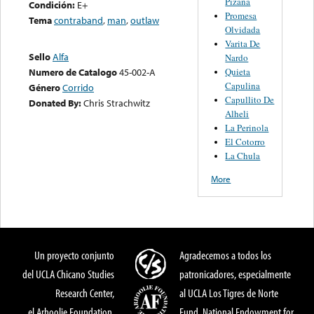
Pizana
Condición:
E+
Promesa
Tema
contraband
,
man
,
outlaw
Olvidada
Varita De
Sello
Alfa
Nardo
Quieta
Numero de Catalogo
45-002-A
Capulina
Género
Corrido
Capullito De
Donated By:
Chris Strachwitz
Alheli
La Perinola
El Cotorro
La Chula
More
Un proyecto conjunto
Agradecemos a todos los
del UCLA Chicano Studies
patronicadores, especialmente
Research Center,
al UCLA Los Tigres de Norte
el Arhoolie Foundation,
Fund, National Endowment for