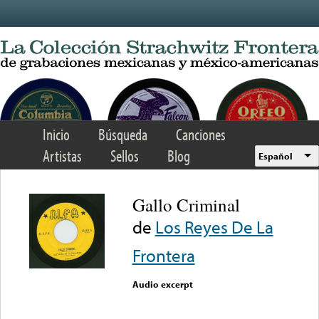
Skip to main content
Inicio
Búsqueda
Canciones
Artistas
Sellos
Blog
Español
Gallo Criminal
de
Los Reyes De La
Frontera
Audio excerpt
Error loading media: File
could not be played