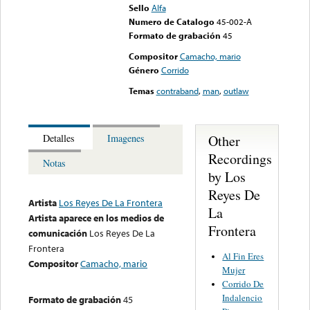
Sello
Alfa
Numero de Catalogo
45-002-A
Formato de grabación
45
Compositor
Camacho, mario
Género
Corrido
Temas
contraband
,
man
,
outlaw
Other
Detalles
Imagenes
Recordings
Notas
by Los
Reyes De
Artista
Los Reyes De La Frontera
La
Artista aparece en los medios de
Frontera
comunicación
Los Reyes De La
Frontera
Al Fin Eres
Compositor
Camacho, mario
Mujer
Corrido De
Indalencio
Formato de grabación
45