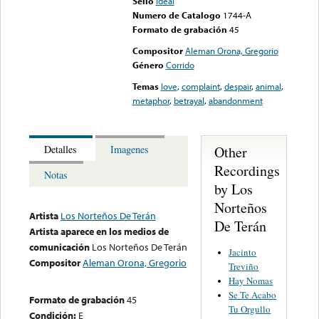
Sello
Ideal
Numero de Catalogo
1744-A
Formato de grabación
45
Compositor
Aleman Orona, Gregorio
Género
Corrido
Temas
love
,
complaint
,
despair
,
animal
,
metaphor
,
betrayal
,
abandonment
Other
Detalles
Imagenes
Recordings
Notas
by Los
Norteños
Artista
Los Norteños De Terán
De Terán
Artista aparece en los medios de
comunicación
Los Norteños De Terán
Jacinto
Compositor
Aleman Orona, Gregorio
Treviño
Hay Nomas
Se Te Acabo
Formato de grabación
45
Tu Orgullo
Condición:
E