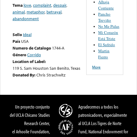
Alhaja
Tema
love
,
complaint
,
despair
,
Corriente
animal
,
metaphor
,
betrayal
,
Pancho
abandonment
Treviño
No Me Pidas
Mi Corazón
Sello
Ideal
Está Triste
País
USA
El Sufrido
Numero de Catalogo
1744-A
Martin
Género
Corrido
Fierro
Location of Label:
More
119 S. Sam Houston San Benito, Texas
Donated By:
Chris Strachwitz
Un proyecto conjunto
Agradecemos a todos los
del UCLA Chicano Studies
patronicadores, especialmente
Research Center,
al UCLA Los Tigres de Norte
el Arhoolie Foundation,
Fund, National Endowment for