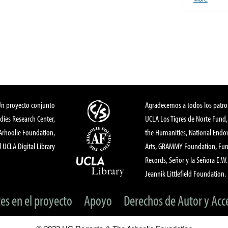
Un proyecto conjunto
Agradecemos a todos los patro
dies Research Center,
UCLA Los Tigres de Norte Fund
 Arhoolie Foundation,
the Humanities, National End
l UCLA Digital Library
Arts, GRAMMY Foundation, Fund
Records, Señor y la Señora E.W. 
Jeannik Littlefield Foundation.
tes en el proyecto
Apoyo
Derechos de Autor y Acc