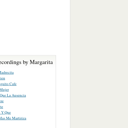
ecordings by Margarita
adrecita
ien
guito Cafe
 Mujer
Que La Ausencia
ere
te
e Y Que
Mas Me Martiriza