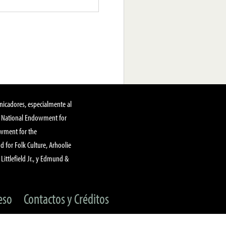
nicadores, especialmente al
, National Endowment for
owment for the
 for Folk Culture, Arhoolie
Littlefield Jr., y Edmund &
eso
Contactos y Créditos