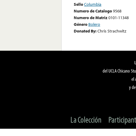
Sello
Columbia
Numero de Catalogo
9568
Numero de Matriz
0101-11348
Género
Bolero
Donated By:
Chris Strachwitz
del UCLA Chicano Stu
el
y de
La Colección
Participan