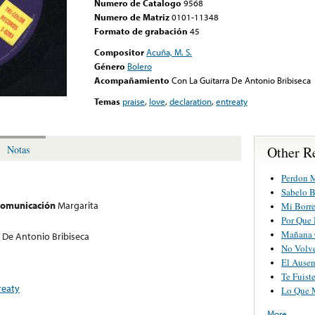
Numero de Catalogo
9568
Numero de Matriz
0101-11348
Formato de grabación
45
Compositor
Acuña, M. S.
Género
Bolero
Acompañamiento
Con La Guitarra De Antonio Bribiseca
Temas
praise
,
love
,
declaration
,
entreaty
Other R
Notas
Perdon M
Sabelo B
 comunicación
Margarita
Mi Borre
Por Que
Mañana 
 De Antonio Bribiseca
No Volv
El Ausen
Te Fuist
reaty
Lo Que 
More