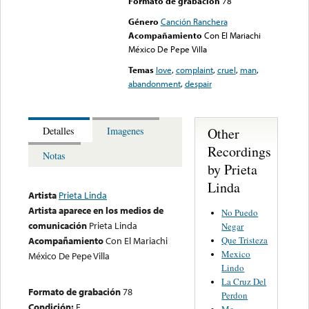
Formato de grabación
78
Género
Canción Ranchera
Acompañamiento
Con El Mariachi
México De Pepe Villa
Temas
love
,
complaint
,
cruel
,
man
,
abandonment
,
despair
Other
Detalles
Imagenes
Recordings
Notas
by Prieta
Linda
Artista
Prieta Linda
Artista aparece en los medios de
No Puedo
comunicación
Prieta Linda
Negar
Que Tristeza
Acompañamiento
Con El Mariachi
Mexico
México De Pepe Villa
Lindo
La Cruz Del
Formato de grabación
78
Perdon
Condición:
E
Me