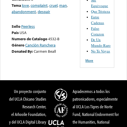
Tema
love
,
complaint
,
cruel
,
man
,
Equivoque
Que Tristeza
abandonment
,
despair
Entre
Cadenas
Sello
Peerless
Falso
País
USA
Corazon
Numero de Catalogo
4532-B
De Un
Género
Canción Ranchera
Mundo Raro
No Te Vayas
Donated By:
Carmen Beall
More
Un proyecto conjunto
Agradecemos a todos los
del UCLA Chicano Studies
patronicadores, especialmente
Research Center,
al UCLA Los Tigres de Norte
el Arhoolie Foundation,
Fund, National Endowment for
y del UCLA Digital Library
the Humanities, National