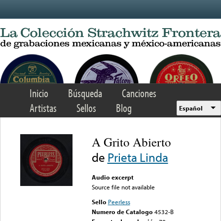
Skip to main content
Inicio
Búsqueda
Canciones
Artistas
Sellos
Blog
Español
A Grito Abierto
de
Prieta Linda
Audio excerpt
Source file not available
Sello
Peerless
Numero de Catalogo
4532-B