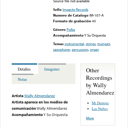
Source file not available
Sello
Impacto Records
Numero de Catalogo
IM-107-A
Formato de grabación
45
Género
Polka
Acompañamiento
Y Su Orquesta
Temas
instrumental
,
strings
,
trumpet
,
saxophone
,
percussion
,
organ
Other
Detalles
Imagenes
Recordings
Notas
by Wally
Almendarez
Artista
Wally Almendarez
Artista aparece en los medios de
Mi Derrota
comunicación
Wally Almendarez
Las Nubes
Acompañamiento
Y Su Orquesta
More