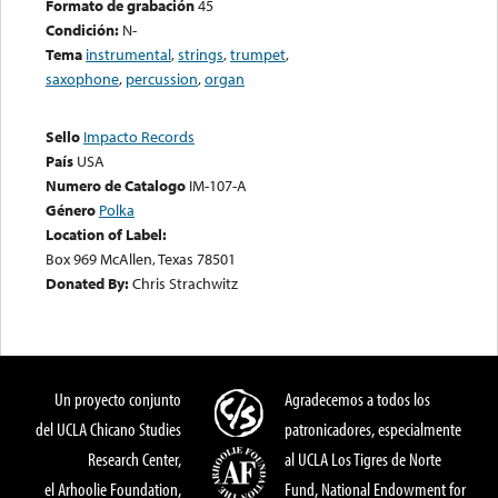
Formato de grabación
45
Condición:
N-
Tema
instrumental
,
strings
,
trumpet
,
saxophone
,
percussion
,
organ
Sello
Impacto Records
País
USA
Numero de Catalogo
IM-107-A
Género
Polka
Location of Label:
Box 969 McAllen, Texas 78501
Donated By:
Chris Strachwitz
Un proyecto conjunto
Agradecemos a todos los
del UCLA Chicano Studies
patronicadores, especialmente
Research Center,
al UCLA Los Tigres de Norte
el Arhoolie Foundation,
Fund, National Endowment for