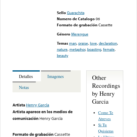
Error loading media: File
could not be played
Sello
Guarachita
Numero de Catalogo
06
Formato de grabación
Cassette
Género
Merengue
Temas
man
,
praise
,
love
,
declaration
,
nature
,
metaphor
,
boasting
,
female
,
beauty
Other
Detalles
Imagenes
Recordings
Notas
by Henry
Garcia
Artista
Henry Garcia
Artista aparece en los medios de
Como Te
comunicación
Henry Garcia
Atreves
Si Tu
Quisieras
Formato de grabación
Cassette
La Ultima