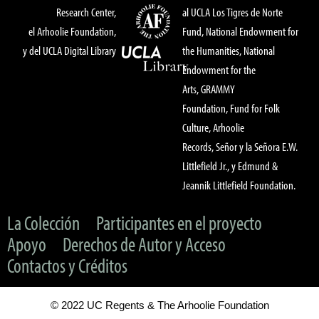
Research Center,
al UCLA Los Tigres de Norte
el Arhoolie Foundation,
Fund, National Endowment for
y del UCLA Digital Library
the Humanities, National
Endowment for the
Arts, GRAMMY
Foundation, Fund for Folk
Culture, Arhoolie
Records, Señor y la Señora E.W.
Littlefield Jr., y Edmund &
Jeannik Littlefield Foundation.
La Colección
Participantes en el proyecto
Apoyo
Derechos de Autor y Acceso
Contactos y Créditos
© 2022 UC Regents & The Arhoolie Foundation