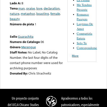
Lado A:
B
Me Tendras
Tema
man
,
praise
,
love
,
declaration
,
Presente
nature
,
metaphor
,
boasting
,
female
,
Romance
beauty
Pasajero
Lagrimas De
Número de pista
1
Amor
Compartirla
Sello
Guarachita
Entera
Numero de Catalogo
06
Solo Tu
Género
Merengue
Correspondeme
Staff Notes:
No Label, No Catalog
More
Number. the last four digits of the
contact phone number were used for
archiving purposes
Donated By:
Chris Strachwitz
Un proyecto conjunto
Agradecemos a todos los
del UCLA Chicano Studies
patronicadores, especialmente