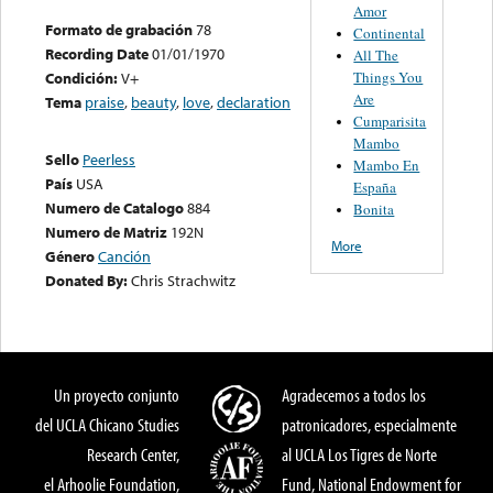
Amor
Formato de grabación
78
Continental
Recording Date
01/01/1970
All The
Things You
Condición:
V+
Are
Tema
praise
,
beauty
,
love
,
declaration
Cumparisita
Mambo
Sello
Peerless
Mambo En
País
USA
España
Numero de Catalogo
884
Bonita
Numero de Matriz
192N
More
Género
Canción
Donated By:
Chris Strachwitz
Un proyecto conjunto
Agradecemos a todos los
del UCLA Chicano Studies
patronicadores, especialmente
Research Center,
al UCLA Los Tigres de Norte
el Arhoolie Foundation,
Fund, National Endowment for