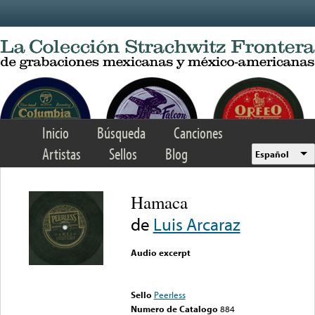
Skip to main content
Inicio
Búsqueda
Canciones
Artistas
Sellos
Blog
Español
Hamaca
de
Luis Arcaraz
Audio excerpt
Error loading media: File
could not be played
Sello
Peerless
Numero de Catalogo
884