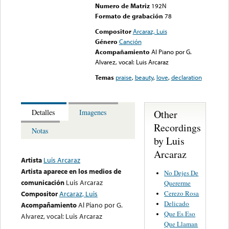
Numero de Matriz
192N
Formato de grabación
78
Compositor
Arcaraz, Luis
Género
Canción
Acompañamiento
Al Piano por G.
Alvarez, vocal: Luis Arcaraz
Temas
praise
,
beauty
,
love
,
declaration
Other
Detalles
Imagenes
Recordings
Notas
by Luis
Arcaraz
Artista
Luis Arcaraz
Artista aparece en los medios de
No Dejes De
comunicación
Luis Arcaraz
Quererme
Cerezo Rosa
Compositor
Arcaraz, Luis
Delicado
Acompañamiento
Al Piano por G.
Que Es Eso
Alvarez, vocal: Luis Arcaraz
Que Llaman