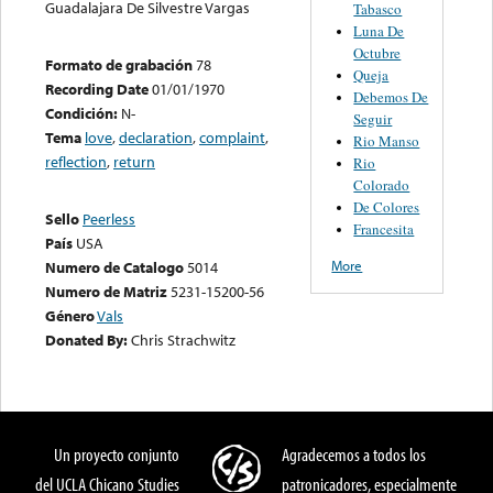
Guadalajara De Silvestre Vargas
Tabasco
Luna De
Octubre
Formato de grabación
78
Queja
Recording Date
01/01/1970
Debemos De
Condición:
N-
Seguir
Tema
love
,
declaration
,
complaint
,
Rio Manso
reflection
,
return
Rio
Colorado
De Colores
Sello
Peerless
Francesita
País
USA
More
Numero de Catalogo
5014
Numero de Matriz
5231-15200-56
Género
Vals
Donated By:
Chris Strachwitz
Un proyecto conjunto
Agradecemos a todos los
del UCLA Chicano Studies
patronicadores, especialmente