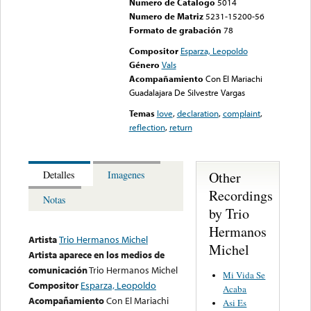
Numero de Catalogo
5014
Numero de Matriz
5231-15200-56
Formato de grabación
78
Compositor
Esparza, Leopoldo
Género
Vals
Acompañamiento
Con El Mariachi
Guadalajara De Silvestre Vargas
Temas
love
,
declaration
,
complaint
,
reflection
,
return
Other
Detalles
Imagenes
Recordings
Notas
by Trio
Hermanos
Artista
Trio Hermanos Michel
Michel
Artista aparece en los medios de
comunicación
Trio Hermanos Michel
Mi Vida Se
Compositor
Esparza, Leopoldo
Acaba
Acompañamiento
Con El Mariachi
Asi Es