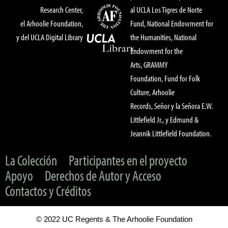
Research Center,
al UCLA Los Tigres de Norte
el Arhoolie Foundation,
Fund, National Endowment for
y del UCLA Digital Library
the Humanities, National
Endowment for the
Arts, GRAMMY
Foundation, Fund for Folk
Culture, Arhoolie
Records, Señor y la Señora E.W.
Littlefield Jr., y Edmund &
Jeannik Littlefield Foundation.
La Colección
Participantes en el proyecto
Apoyo
Derechos de Autor y Acceso
Contactos y Créditos
© 2022 UC Regents & The Arhoolie Foundation