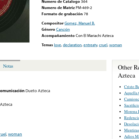
Numero de Catalogo
364
Numero de Matriz
PM-469-2
Formato de grabación
78
Compositor
Gomez, Manuel B.
Género
Canción
Acompañamiento
Con El Mariachi Azteca
Temas
love
,
declaration
,
entreaty
,
cruel
,
woman
Other R
Notas
Azteca
Cristo B
 comunicación
Dueto Azteca
Aquella 
Camionci
 Azteca
Sacrifici
Morena L
Redenci
Desolac
Mentiras
ruel
,
woman
Adios M