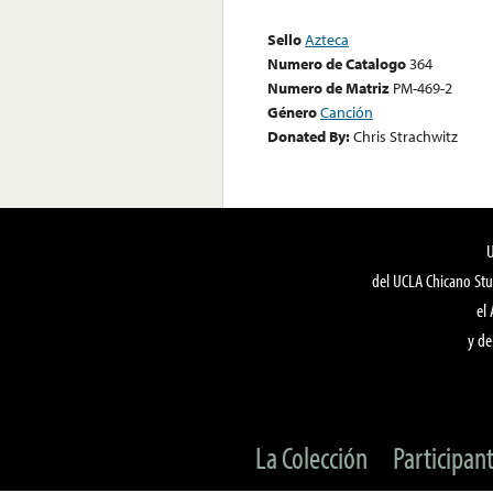
Sello
Azteca
Numero de Catalogo
364
Numero de Matriz
PM-469-2
Género
Canción
Donated By:
Chris Strachwitz
del UCLA Chicano Stu
el
y de
La Colección
Participan