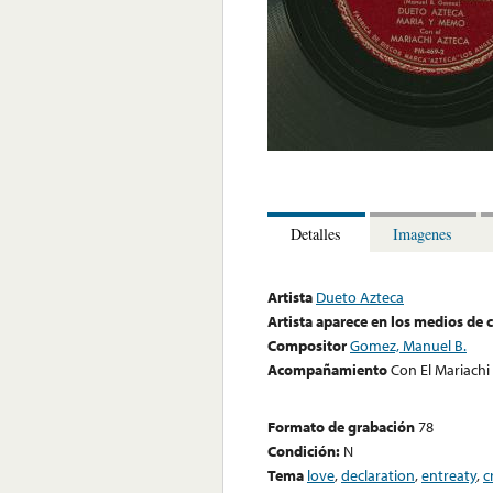
Detalles
Imagenes
Artista
Dueto Azteca
Artista aparece en los medios de
Compositor
Gomez, Manuel B.
Acompañamiento
Con El Mariachi
Formato de grabación
78
Condición:
N
Tema
love
,
declaration
,
entreaty
,
c