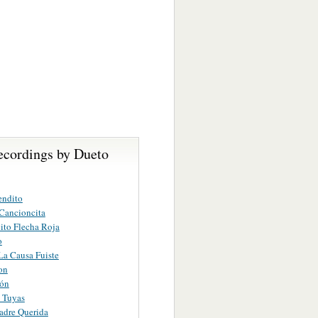
ecordings by Dueto
endito
Cancioncita
to Flecha Roja
o
a Causa Fuiste
on
ión
 Tuyas
adre Querida