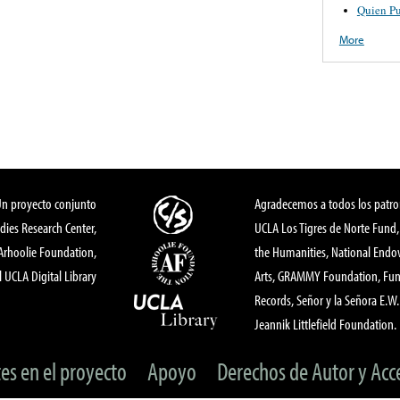
Quien Pu
More
Un proyecto conjunto
Agradecemos a todos los patro
dies Research Center,
UCLA Los Tigres de Norte Fund
 Arhoolie Foundation,
the Humanities, National End
l UCLA Digital Library
Arts, GRAMMY Foundation, Fund
Records, Señor y la Señora E.W. 
Jeannik Littlefield Foundation.
tes en el proyecto
Apoyo
Derechos de Autor y Acc