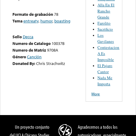
Alla En El
Rancho
Formato de grabación
78
Grande
Tema
entreaty
,
humor
,
boasting
Farolito
Sacrificio
Los
Sello
Decca
Gavilanes
Numero de Catalogo
10037B
Contestacion
Numero de Matriz
9708A
A Es
Género
Canción
Imposible
Donated By:
Chris Strachwitz
El Pajaro
Cantor
Nada Me
Importa
More
Un proyecto conjunto
Agradecemos a todos los
del UCLA Chicano Studies
patronicadores, especialmente