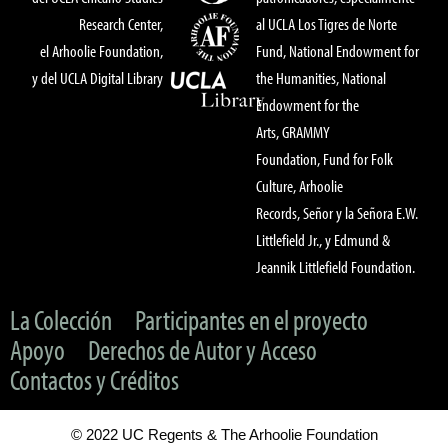
Research Center,
al UCLA Los Tigres de Norte
el Arhoolie Foundation,
Fund, National Endowment for
y del UCLA Digital Library
the Humanities, National
Endowment for the
Arts, GRAMMY
Foundation, Fund for Folk
Culture, Arhoolie
Records, Señor y la Señora E.W.
Littlefield Jr., y Edmund &
Jeannik Littlefield Foundation.
La Colección
Participantes en el proyecto
Apoyo
Derechos de Autor y Acceso
Contactos y Créditos
© 2022 UC Regents & The Arhoolie Foundation