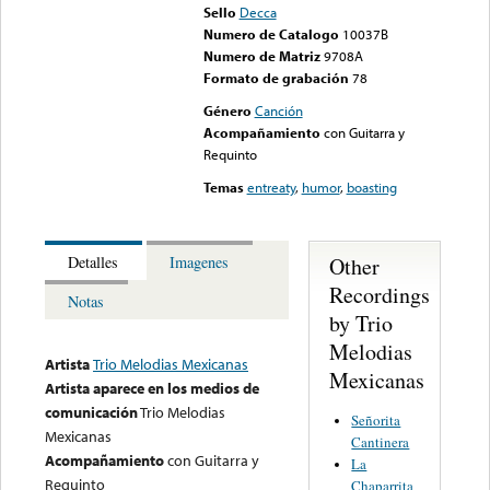
Sello
Decca
Numero de Catalogo
10037B
Numero de Matriz
9708A
Formato de grabación
78
Género
Canción
Acompañamiento
con Guitarra y
Requinto
Temas
entreaty
,
humor
,
boasting
Other
Detalles
Imagenes
Recordings
Notas
by Trio
Melodias
Artista
Trio Melodias Mexicanas
Mexicanas
Artista aparece en los medios de
comunicación
Trio Melodias
Señorita
Mexicanas
Cantinera
Acompañamiento
con Guitarra y
La
Requinto
Chaparrita