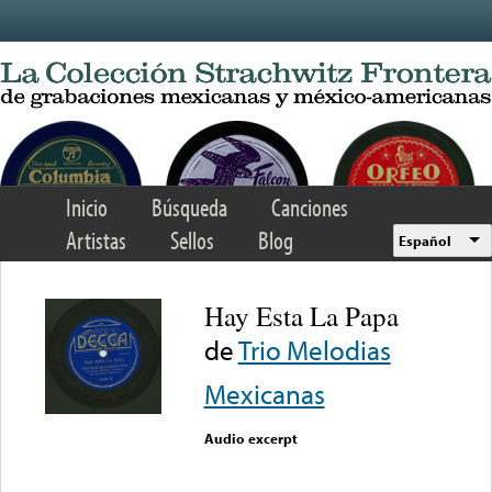
Skip to main content
Inicio
Búsqueda
Canciones
Artistas
Sellos
Blog
Español
Hay Esta La Papa
de
Trio Melodias
Mexicanas
Audio excerpt
Error loading media: File
could not be played