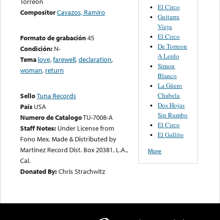
Torreon
El Circo
Compositor
Cavazos, Ramiro
Guitarra
Vieja
El Circo
Formato de grabación
45
De Torreon
Condición:
N-
A Lerdo
Tema
love
,
farewell
,
declaration
,
Simon
woman
,
return
Blanco
La Güero
Chabela
Sello
Tuna Records
Dos Hojas
País
USA
Sin Rumbo
Numero de Catalogo
TU-7008-A
El Circo
Staff Notes:
Under License from
El Gallito
Fono Mex. Made & Distributed by
Martinez Record Dist. Box 20381, L.A.,
More
Cal.
Donated By:
Chris Strachwitz