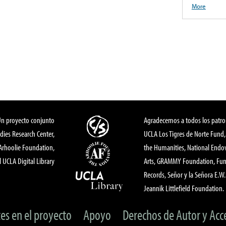
More
Un proyecto conjunto
Agradecemos a todos los patro
dies Research Center,
UCLA Los Tigres de Norte Fund
 Arhoolie Foundation,
the Humanities, National End
l UCLA Digital Library
Arts, GRAMMY Foundation, Fund
Records, Señor y la Señora E.W. 
Jeannik Littlefield Foundation.
tes en el proyecto
Apoyo
Derechos de Autor y Acc