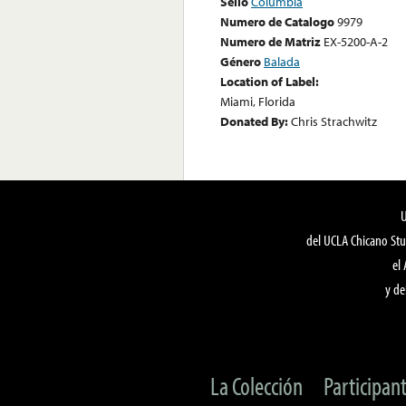
Sello
Columbia
Numero de Catalogo
9979
Numero de Matriz
EX-5200-A-2
Género
Balada
Location of Label:
Miami, Florida
Donated By:
Chris Strachwitz
del UCLA Chicano Stu
el
y de
La Colección
Participan