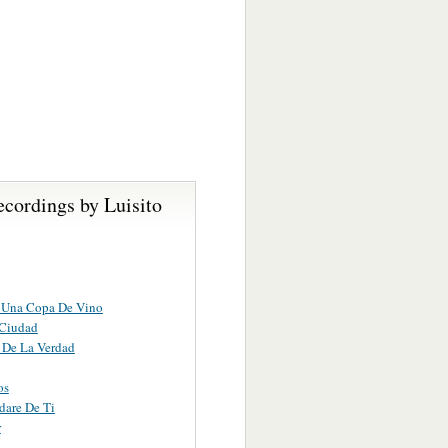
cordings by Luisito
A Una Copa De Vino
 Ciudad
 De La Verdad
os
dare De Ti
r