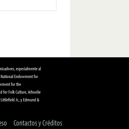
nicadores, especialmente al
, National Endowment for
owment for the
 for Folk Culture, Arhoolie
Littlefield Jr., y Edmund &
eso
Contactos y Créditos