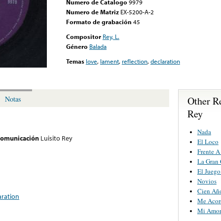
Numero de Catalogo
9979
Numero de Matriz
EX-5200-A-2
Formato de grabación
45
Compositor
Rey, L.
Género
Balada
Temas
love
,
lament
,
reflection
,
declaration
Other Re
Notas
Rey
Nada
 comunicación
Luisito Rey
El Loco
Frente 
La Gran
El Juego
Novios
Cien Añ
aration
Me Acor
Mi Amo