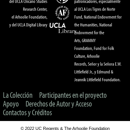
del UCLA Chicano Studies
patronicadores, especialmente
Research Center,
al UCLA Los Tigres de Norte
el Arhoolie Foundation,
Fund, National Endowment for
y del UCLA Digital Library
the Humanities, National
Endowment for the
Arts, GRAMMY
Foundation, Fund for Folk
Culture, Arhoolie
Records, Señor y la Señora E.W.
Littlefield Jr., y Edmund &
Jeannik Littlefield Foundation.
La Colección
Participantes en el proyecto
Apoyo
Derechos de Autor y Acceso
Contactos y Créditos
© 2022 UC Regents & The Arhoolie Foundation