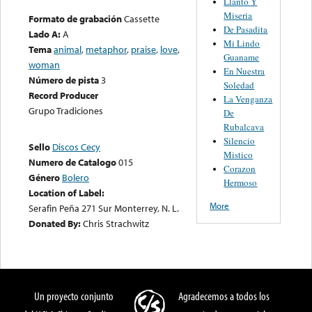
Llanto Y
Miseria
Formato de grabación
Cassette
De Pasadita
Lado A:
A
Mi Lindo
Tema
animal
,
metaphor
,
praise
,
love
,
Guaname
woman
En Nuestra
Número de pista
3
Soledad
Record Producer
La Venganza
Grupo Tradiciones
De
Rubalcava
Silencio
Sello
Discos Cecy
Mistico
Numero de Catalogo
015
Corazon
Género
Bolero
Hermoso
Location of Label:
More
Serafin Peña 271 Sur Monterrey, N. L.
Donated By:
Chris Strachwitz
Un proyecto conjunto
Agradecemos a todos los