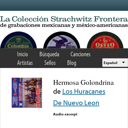
Skip to main content
Inicio
Búsqueda
Canciones
Artistas
Sellos
Blog
Español
Hermosa Golondrina
de
Los Huracanes
De Nuevo Leon
Audio excerpt
Error loading media: File
could not be played