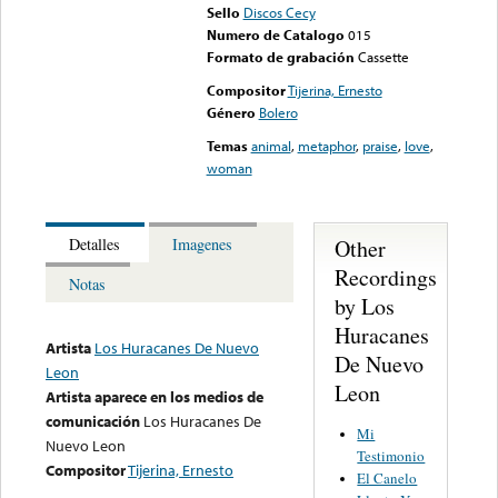
Sello
Discos Cecy
Numero de Catalogo
015
Formato de grabación
Cassette
Compositor
Tijerina, Ernesto
Género
Bolero
Temas
animal
,
metaphor
,
praise
,
love
,
woman
Other
Detalles
Imagenes
Recordings
Notas
by Los
Huracanes
Artista
Los Huracanes De Nuevo
De Nuevo
Leon
Leon
Artista aparece en los medios de
comunicación
Los Huracanes De
Mi
Nuevo Leon
Testimonio
Compositor
Tijerina, Ernesto
El Canelo