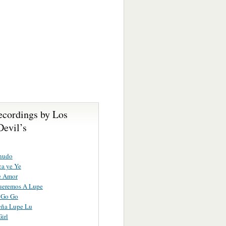
ecordings by Los
Devil’s
anudo
a ye Ye
e Amor
ueremos A Lupe
 Go Go
eña Lupe Lu
irl