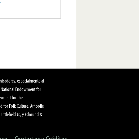
u
nicadores, especialmente al
, National Endowment for
owment for the
 for Folk Culture, Arhoolie
Littlefield Jr., y Edmund &
eso
Contactos y Créditos