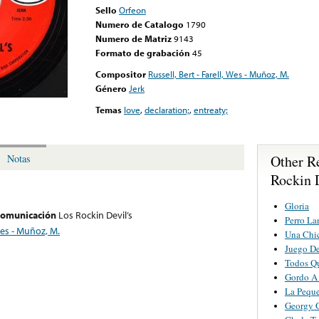
Sello
Orfeon
Numero de Catalogo
1790
Numero de Matriz
9143
Formato de grabación
45
Compositor
Russell, Bert - Farell, Wes - Muñoz, M.
Género
Jerk
Temas
love
,
declaration;
,
entreaty;
Other R
Notas
Rockin 
Gloria
 comunicación
Los Rockin Devil’s
Perro L
 Wes - Muñoz, M.
Una Chic
Juego D
Todos Q
Gordo A
La Pequ
Georgy G