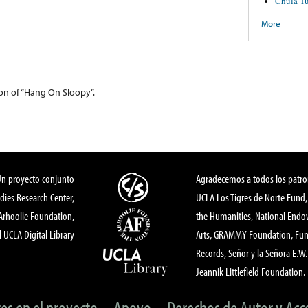
Chula T
More
ion of “Hang On Sloopy”.
Un proyecto conjunto
Agradecemos a todos los patro
dies Research Center,
UCLA Los Tigres de Norte Fund
 Arhoolie Foundation,
the Humanities, National End
l UCLA Digital Library
Arts, GRAMMY Foundation, Fund
Records, Señor y la Señora E.W. 
Jeannik Littlefield Foundation.
tes en el proyecto
Apoyo
Derechos de Autor y Acc