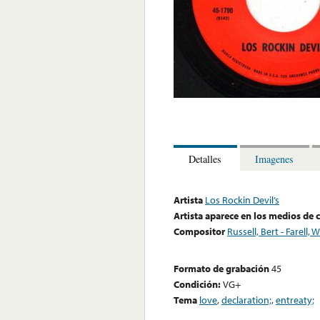
Detalles
Imagenes
Artista
Los Rockin Devil’s
Artista aparece en los medios de
Compositor
Russell, Bert - Farell,
Formato de grabación
45
Condición:
VG+
Tema
love
,
declaration;
,
entreaty;