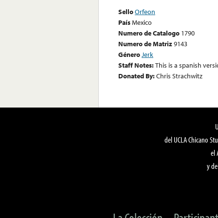
Sello
Orfeon
País
Mexico
Numero de Catalogo
1790
Numero de Matriz
9143
Género
Jerk
Staff Notes:
This is a spanish vers
Donated By:
Chris Strachwitz
del UCLA Chicano Stu
el
y de
La Colección
Participan