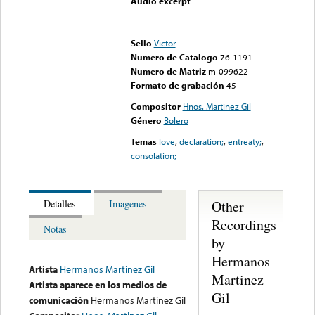
Audio excerpt
Error loading media: File
could not be played
Sello
Victor
Numero de Catalogo
76-1191
Numero de Matriz
m-099622
Formato de grabación
45
Compositor
Hnos. Martinez Gil
Género
Bolero
Temas
love
,
declaration;
,
entreaty;
,
consolation;
Other
Detalles
Imagenes
Recordings
Notas
by
Hermanos
Artista
Hermanos Martinez Gil
Martinez
Artista aparece en los medios de
Gil
comunicación
Hermanos Martinez Gil