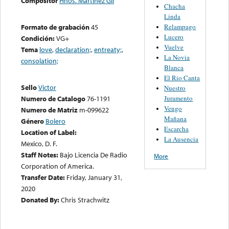
Compositor
Hnos. Martinez Gil
Chacha
Linda
Relampago
Formato de grabación
45
Lucero
Condición:
VG+
Vuelve
Tema
love
,
declaration;
,
entreaty;
,
La Novia
consolation;
Blanca
El Rio Canta
Sello
Victor
Nuestro
Juramento
Numero de Catalogo
76-1191
Vengo
Numero de Matriz
m-099622
Mañana
Género
Bolero
Escarcha
Location of Label:
La Ausencia
Mexico, D. F.
Staff Notes:
Bajo Licencia De Radio
More
Corporation of America.
Transfer Date:
Friday, January 31,
2020
Donated By:
Chris Strachwitz