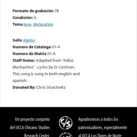
Formato de grabación
78
Condición:
G
Tema
love
,
declaration
Sello
Alamo
Numero de Catalogo
01-A
Numero de Matriz
01-A
Staff Notes:
Adapted from “Adios
Muchachos” , Lyrics by D. Cochran.
This song is sung in both english and
spanish.
Donated By:
Chris Strachwitz
Un proyecto conjunto
Agradecemos a todos los
del UCLA Chicano Studies
patronicadores, especialmente
Research Center,
al UCLA Los Tigres de Norte