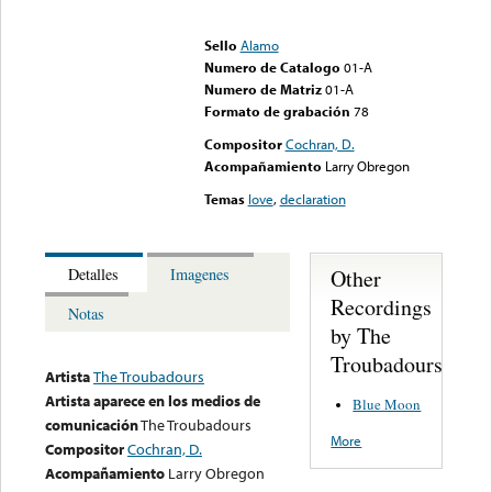
Error loading media: File
could not be played
Sello
Alamo
Numero de Catalogo
01-A
Numero de Matriz
01-A
Formato de grabación
78
Compositor
Cochran, D.
Acompañamiento
Larry Obregon
Temas
love
,
declaration
Other
Detalles
Imagenes
Recordings
Notas
by The
Troubadours
Artista
The Troubadours
Artista aparece en los medios de
Blue Moon
comunicación
The Troubadours
More
Compositor
Cochran, D.
Acompañamiento
Larry Obregon