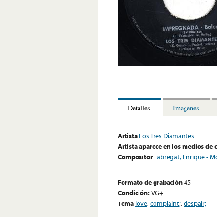
Detalles
Imagenes
Artista
Los Tres Diamantes
Artista aparece en los medios de
Compositor
Fabregat, Enrique - M
Formato de grabación
45
Condición:
VG+
Tema
love
,
complaint;
,
despair;