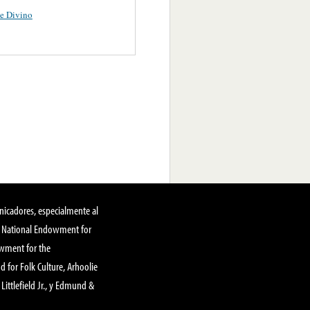
e Divino
nicadores, especialmente al
, National Endowment for
owment for the
 for Folk Culture, Arhoolie
Littlefield Jr., y Edmund &