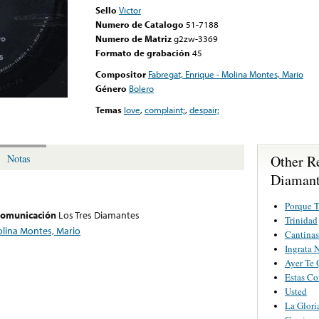
Sello
Victor
Numero de Catalogo
51-7188
Numero de Matriz
g2zw-3369
Formato de grabación
45
Compositor
Fabregat, Enrique - Molina Montes, Mario
Género
Bolero
Temas
love
,
complaint;
,
despair;
Other R
Notas
Diamant
Porque T
 comunicación
Los Tres Diamantes
Trinidad
olina Montes, Mario
Cantinas
Ingrata 
Ayer Te 
Estas C
Usted
La Glori