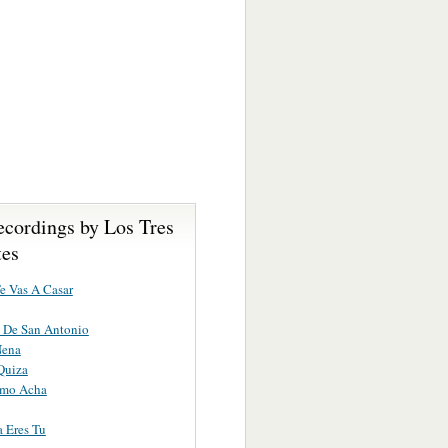
ecordings by Los Tres
es
e Vas A Casar
 De San Antonio
Nena
Quiza
omo Acha
a Eres Tu