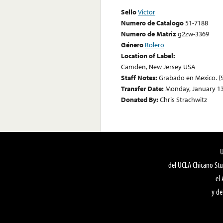
Sello
Victor
Numero de Catalogo
51-7188
Numero de Matriz
g2zw-3369
Género
Bolero
Location of Label:
Camden, New Jersey USA
Staff Notes:
Grabado en Mexico. (
Transfer Date:
Monday, January 13
Donated By:
Chris Strachwitz
del UCLA Chicano Stu
el
y de