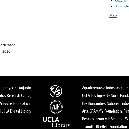
Gracias
Amar Qu
More
Saturated)
, 2020
Un proyecto conjunto
Agradecemos a todos los patro
dies Research Center,
UCLA Los Tigres de Norte Fund
 Arhoolie Foundation,
the Humanities, National End
l UCLA Digital Library
Arts, GRAMMY Foundation, Fund
Records, Señor y la Señora E.W. 
Jeannik Littlefield Foundation.