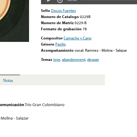
Sello
Discos Fuentes
Numero de Catalogo
0229B
Numero de Matriz
0229-B
Formato de grabación
78
Compositor
Camacho y Cano
Género
Pasillo
Acompañamiento
vocal: Ramirez - Molina - Salazar
Temas
love
,
abandonment
,
despair
Notas
 comunicación
Trio Gran Colombiano
 Molina - Salazar