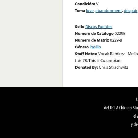
Condición:
V
Tema
love
,
abandonment
,
despair
Sello
Discos Fuentes
Numero de Catalogo
0229B
Numero de Matriz
0229-B
Género
Pasillo
Staff Notes:
Vocal: Ramirez - Molin
this 78. This is Columbian.
Donated By:
Chris Strachwitz
del UCLA Chicano Stu
el
y de