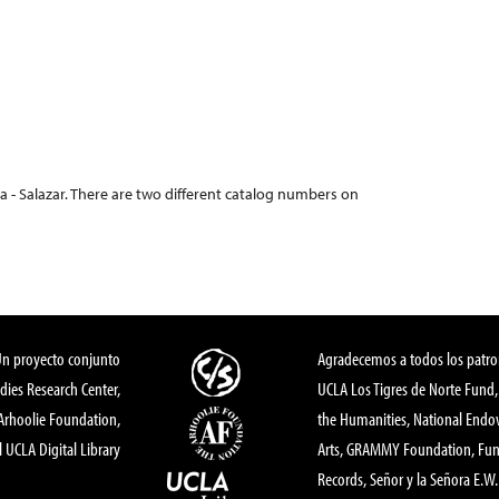
a - Salazar. There are two different catalog numbers on
Un proyecto conjunto
Agradecemos a todos los patro
dies Research Center,
UCLA Los Tigres de Norte Fund
 Arhoolie Foundation,
the Humanities, National End
l UCLA Digital Library
Arts, GRAMMY Foundation, Fund
Records, Señor y la Señora E.W. 