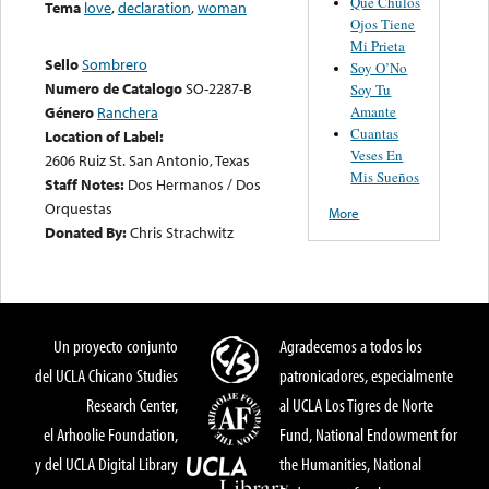
Que Chulos
Tema
love
,
declaration
,
woman
Ojos Tiene
Mi Prieta
Sello
Sombrero
Soy O’No
Numero de Catalogo
SO-2287-B
Soy Tu
Amante
Género
Ranchera
Cuantas
Location of Label:
Veses En
2606 Ruiz St. San Antonio, Texas
Mis Sueños
Staff Notes:
Dos Hermanos / Dos
Orquestas
More
Donated By:
Chris Strachwitz
Un proyecto conjunto
Agradecemos a todos los
del UCLA Chicano Studies
patronicadores, especialmente
Research Center,
al UCLA Los Tigres de Norte
el Arhoolie Foundation,
Fund, National Endowment for
y del UCLA Digital Library
the Humanities, National