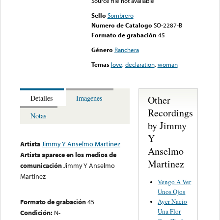
Source file not available
Sello
Sombrero
Numero de Catalogo
SO-2287-B
Formato de grabación
45
Género
Ranchera
Temas
love
,
declaration
,
woman
Other
Detalles
Imagenes
Recordings
Notas
by Jimmy
Y
Artista
Jimmy Y Anselmo Martinez
Anselmo
Artista aparece en los medios de
Martinez
comunicación
Jimmy Y Anselmo
Martinez
Vengo A Ver
Unos Ojos
Ayer Nacio
Formato de grabación
45
Una Flor
Condición:
N-