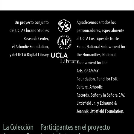
Un proyecto conjunto
Agradecemos a todos los
del UCLA Chicano Studies
patronicadores, especialmente
Research Center,
al UCLA Los Tigres de Norte
el Arhoolie Foundation,
Fund, National Endowment for
y del UCLA Digital Library
the Humanities, National
Endowment for the
Arts, GRAMMY
Foundation, Fund for Folk
Culture, Arhoolie
Records, Señor y la Señora E.W.
Littlefield Jr., y Edmund &
Jeannik Littlefield Foundation.
La Colección
Participantes en el proyecto