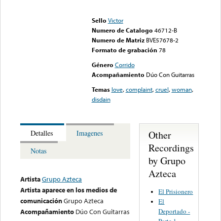
Error loading media: File
could not be played
Sello
Victor
Numero de Catalogo
46712-B
Numero de Matriz
BVE57678-2
Formato de grabación
78
Género
Corrido
Acompañamiento
Dúo Con Guitarras
Temas
love
,
complaint
,
cruel
,
woman
,
disdain
Other
Detalles
Imagenes
Recordings
Notas
by Grupo
Azteca
Artista
Grupo Azteca
Artista aparece en los medios de
El Prisionero
comunicación
Grupo Azteca
El
Deportado -
Acompañamiento
Dúo Con Guitarras
Parte 1