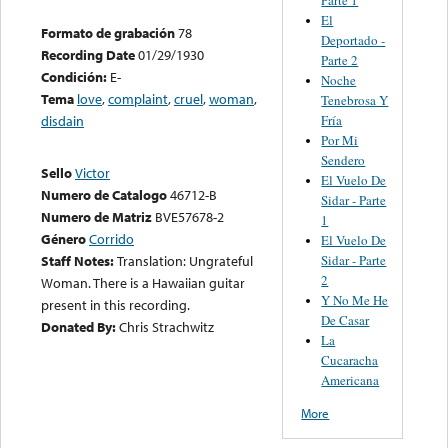
El
Formato de grabación
78
Deportado -
Recording Date
01/29/1930
Parte 2
Condición:
E-
Noche
Tema
love
,
complaint
,
cruel
,
woman
,
Tenebrosa Y
Fría
disdain
Por Mi
Sendero
Sello
Victor
El Vuelo De
Numero de Catalogo
46712-B
Sidar - Parte
Numero de Matriz
BVE57678-2
1
Género
Corrido
El Vuelo De
Sidar - Parte
Staff Notes:
Translation: Ungrateful
2
Woman. There is a Hawaiian guitar
Y No Me He
present in this recording.
De Casar
Donated By:
Chris Strachwitz
La
Cucaracha
Americana
More