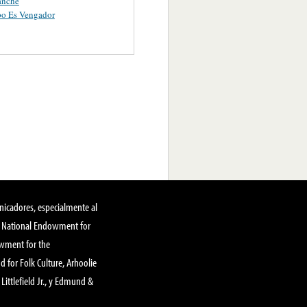
anche
po Es Vengador
nicadores, especialmente al
, National Endowment for
owment for the
 for Folk Culture, Arhoolie
Littlefield Jr., y Edmund &