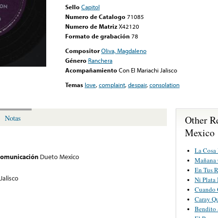
Sello
Capitol
Numero de Catalogo
71085
Numero de Matriz
X42120
Formato de grabación
78
Compositor
Oliva, Magdaleno
Género
Ranchera
Acompañamiento
Con El Mariachi Jalisco
Temas
love
,
complaint
,
despair
,
consolation
Other R
Notas
Mexico
La Cosa
 comunicación
Dueto Mexico
Mañana 
En Tus 
Jalisco
Ni Plata
Cuando 
Caray Q
Bendito 