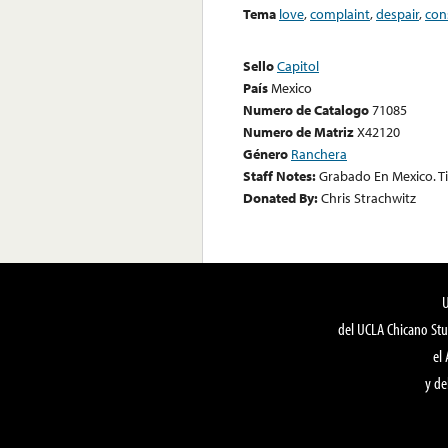
Tema
love
,
complaint
,
despair
,
con
Sello
Capitol
País
Mexico
Numero de Catalogo
71085
Numero de Matriz
X42120
Género
Ranchera
Staff Notes:
Grabado En Mexico. Ti
Donated By:
Chris Strachwitz
del UCLA Chicano Stu
el
y de