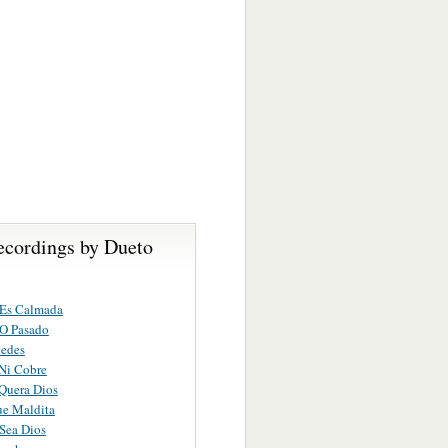
ecordings by Dueto
 Es Calmada
O Pasado
Redes
 Ni Cobre
Quera Dios
ue Maldita
Sea Dios