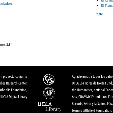
El Reng
solation
El Tiem
More
me: 2:34
Un proyecto conjunto
Agradecemos a todos los patro
dies Research Center,
UCLA Los Tigres de Norte Fund
 Arhoolie Foundation,
the Humanities, National End
l UCLA Digital Library
Arts, GRAMMY Foundation, Fund
Records, Señor y la Señora E.W. 
Jeannik Littlefield Foundation.