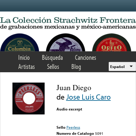
Skip to main content
Inicio
Búsqueda
Canciones
Artistas
Sellos
Blog
Español
Juan Diego
de
Jose Luis Caro
Audio excerpt
Error loading media: File
could not be played
Sello
Peerless
Numero de Catalogo
5091