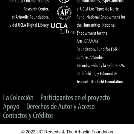
del UCLA Chicano Studies
patronicadores, especialmente
Research Center,
al UCLA Los Tigres de Norte
el Arhoolie Foundation,
Fund, National Endowment for
y del UCLA Digital Library
the Humanities, National
Endowment for the
Arts, GRAMMY
Foundation, Fund for Folk
Culture, Arhoolie
Records, Señor y la Señora E.W.
Littlefield Jr., y Edmund &
Jeannik Littlefield Foundation.
La Colección
Participantes en el proyecto
Apoyo
Derechos de Autor y Acceso
Contactos y Créditos
© 2022 UC Regents & The Arhoolie Foundation