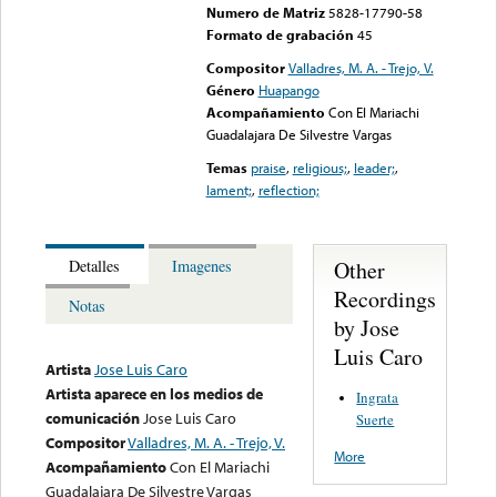
Numero de Matriz
5828-17790-58
Formato de grabación
45
Compositor
Valladres, M. A. - Trejo, V.
Género
Huapango
Acompañamiento
Con El Mariachi
Guadalajara De Silvestre Vargas
Temas
praise
,
religious;
,
leader;
,
lament;
,
reflection;
Other
Detalles
Imagenes
Recordings
Notas
by Jose
Luis Caro
Artista
Jose Luis Caro
Artista aparece en los medios de
Ingrata
comunicación
Jose Luis Caro
Suerte
Compositor
Valladres, M. A. - Trejo, V.
More
Acompañamiento
Con El Mariachi
Guadalajara De Silvestre Vargas