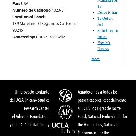
País
USA
Ti
Numero de Catalogo
4023-B
Dulce Mirar
Location of Label:
Te Quiero
139 Maryland El Segundo, California
Asi
90245
Solo Con Tu
Amor
Donated By:
Chris Strachwitz
Eres Mi
Ilusion
More
Un proyecto conjunto
Agradecemos a todos los
del UCLA Chicano Studies
patronicadores, especialmente
Research Center,
al UCLA Los Tigres de Norte
el Arhoolie Foundation,
Fund, National Endowment for
y del UCLA Digital Library
the Humanities, National
Endowment for the