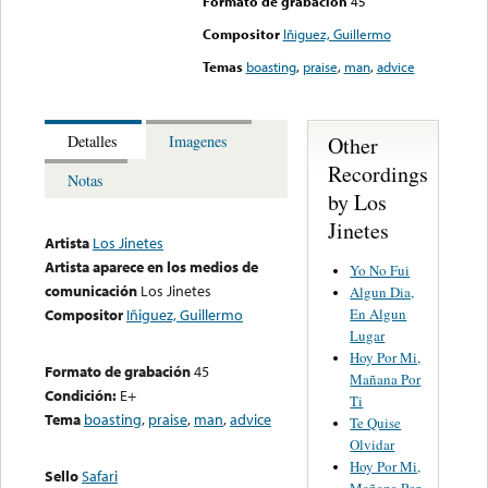
Formato de grabación
45
Compositor
Iñiguez, Guillermo
Temas
boasting
,
praise
,
man
,
advice
Other
Detalles
Imagenes
Recordings
Notas
by Los
Jinetes
Artista
Los Jinetes
Artista aparece en los medios de
Yo No Fui
comunicación
Los Jinetes
Algun Dia,
En Algun
Compositor
Iñiguez, Guillermo
Lugar
Hoy Por Mi,
Formato de grabación
45
Mañana Por
Condición:
E+
Ti
Tema
boasting
,
praise
,
man
,
advice
Te Quise
Olvidar
Hoy Por Mi,
Sello
Safari
Mañana Por