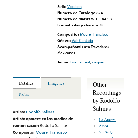
Sello
Vocalion
Numero de Catalogo
8741
Numero de Matriz
W 111843-3
Formato de grabación
78
Compositor
Moure, Francisco
Género
Vals Cantado
Acompañamiento
Trovadores
Mexicanos
Temas
love
,
lament
,
despair
Other
Detalles
Imagenes
Recordings
Notas
by Rodolfo
Salinas
Artista
Rodolfo Salinas
Artista aparece en los medios de
La Aurora
comunicación
Rodolfo Salinas
Amor
No Se Que
Compositor
Moure, Francisco
Tienen Tus