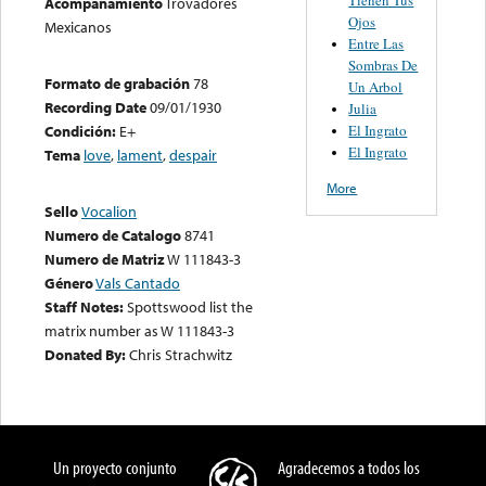
Acompañamiento
Trovadores
Ojos
Mexicanos
Entre Las
Sombras De
Formato de grabación
78
Un Arbol
Recording Date
09/01/1930
Julia
El Ingrato
Condición:
E+
El Ingrato
Tema
love
,
lament
,
despair
More
Sello
Vocalion
Numero de Catalogo
8741
Numero de Matriz
W 111843-3
Género
Vals Cantado
Staff Notes:
Spottswood list the
matrix number as W 111843-3
Donated By:
Chris Strachwitz
Un proyecto conjunto
Agradecemos a todos los