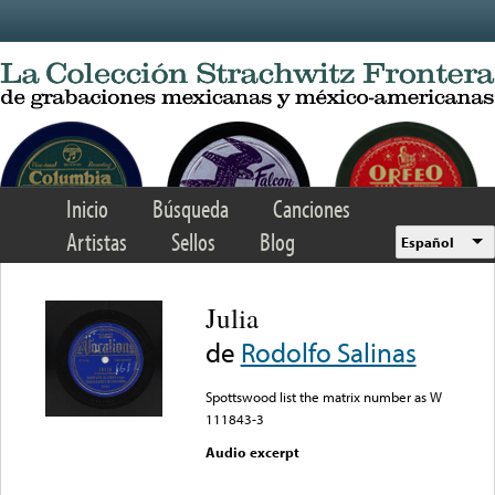
Skip to main content
Inicio
Búsqueda
Canciones
Artistas
Sellos
Blog
Español
Julia
de
Rodolfo Salinas
Spottswood list the matrix number as W
111843-3
Audio excerpt
Error loading media: File
could not be played